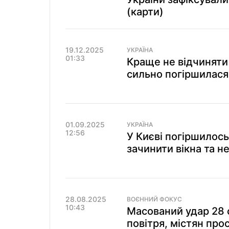
(карти)
19.12.2025
УКРАЇНА
01:33
Краще не відчиняти 
сильно погіршилася 
01.09.2025
УКРАЇНА
12:56
У Києві погіршилось
зачинити вікна та н
28.08.2025
ВОЄННИЙ ФОКУС
10:43
Масований удар 28 
повітря, містян прос