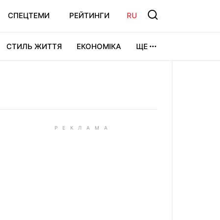
СПЕЦТЕМИ
РЕЙТИНГИ
RU
СТИЛЬ ЖИТТЯ
ЕКОНОМІКА
ЩЕ
ЛЬТУРА
ВІДЕОІГРИ
СПОРТ