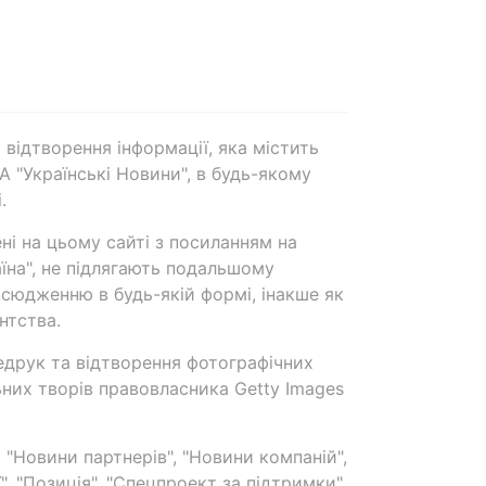
 відтворення інформації, яка містить
А "Українські Новини", в будь-якому
.
ені на цьому сайті з посиланням на
аїна", не підлягають подальшому
сюдженню в будь-якій формі, інакше як
нтства.
едрук та відтворення фотографічних
ьних творів правовласника Getty Images
 "Новини партнерів", "Новини компаній",
ї", "Позиція", "Спецпроект за підтримки"