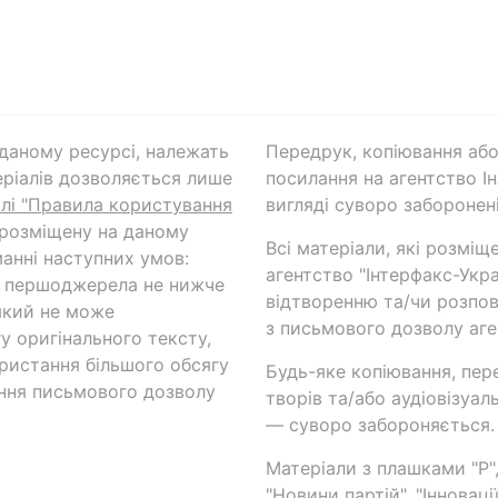
а даному ресурсі, належать
Передрук, копіювання або
ріалів дозволяється лише
посилання на агентство Ін
ілі "Правила користування
вигляді суворо заборонені
 розміщену на даному
Всі матеріали, які розміщ
анні наступних умов:
агентство "Інтерфакс-Укр
и першоджерела не нижче
відтворенню та/чи розпов
який не може
з письмового дозволу аге
у оригінального тексту,
ористання більшого обсягу
Будь-яке копіювання, пер
ння письмового дозволу
творів та/або аудіовізуал
— суворо забороняється.
Матеріали з плашками "Р",
"Новини партій", "Інноваці