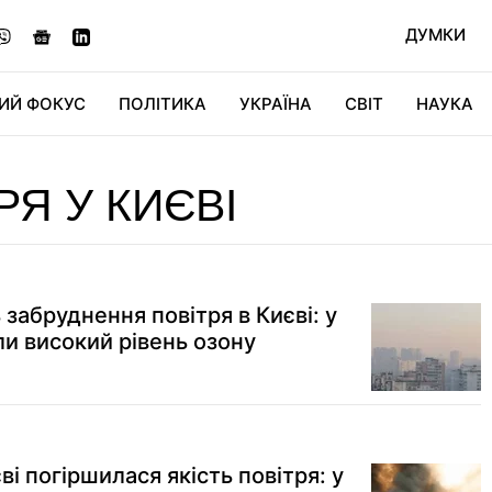
ДУМКИ
ИЙ ФОКУС
ПОЛІТИКА
УКРАЇНА
СВІТ
НАУКА
ДІДЖИТАЛ
АВТО
СВІТФАН
КУ
Я У КИЄВІ
забруднення повітря в Києві: у
ли високий рівень озону
ві погіршилася якість повітря: у