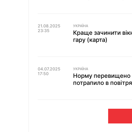
21.08.2025
УКРАЇНА
23:35
Краще зачинити вікн
гару (карта)
04.07.2025
УКРАЇНА
17:50
Норму перевищено в 
потрапило в повітря