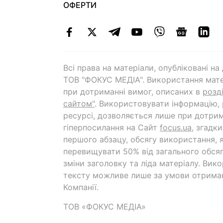
ОФЕРТИ
Всі права на матеріали, опубліковані н
ТОВ "ФОКУС МЕДІА". Використання мате
при дотриманні вимог, описаних в
розд
сайтом"
. Використовувати інформацію,
ресурсі, дозволяється лише при дотрим
гіперпосилання на Cайт
focus.ua
, згадк
першого абзацу, обсягу використання, 
перевищувати 50% від загального обсяг
зміни заголовку та ліда матеріалу. Вик
тексту можливе лише за умови отрима
Компанії.
ТОВ «ФОКУС МЕДІА»