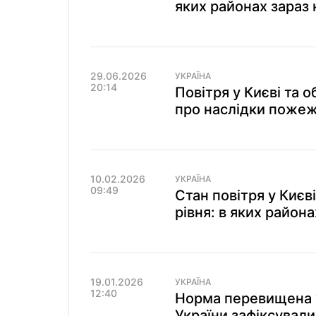
яких районах зараз
29.06.2026
УКРАЇНА
20:14
Повітря у Києві та 
про наслідки пожеж
10.02.2026
УКРАЇНА
09:49
Стан повітря у Києв
рівня: в яких район
19.01.2026
УКРАЇНА
12:40
Норма перевищена у
України зафіксувал