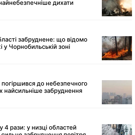
 найнебезпечніше дихати
області забруднене: що відомо
і у Чорнобильській зоні
і погіршився до небезпечного
ах найсильніше забруднення
 4 рази: у низці областей
и сильне забруднення повітря