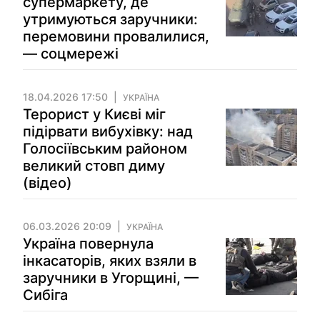
супермаркету, де
утримуються заручники:
перемовини провалилися,
— соцмережі
18.04.2026 17:50
УКРАЇНА
Терорист у Києві міг
підірвати вибухівку: над
Голосіївським районом
великий стовп диму
(відео)
06.03.2026 20:09
УКРАЇНА
Україна повернула
інкасаторів, яких взяли в
заручники в Угорщині, —
Сибіга