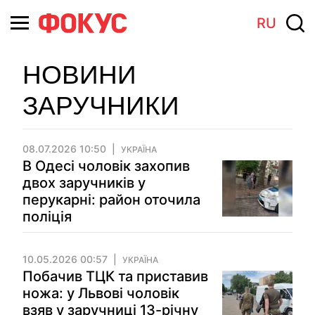
RU
НОВИНИ
ЗАРУЧНИКИ
08.07.2026 10:50
УКРАЇНА
В Одесі чоловік захопив
двох заручників у
перукарні: район оточила
поліція
10.05.2026 00:57
УКРАЇНА
Побачив ТЦК та приставив
ножа: у Львові чоловік
взяв у заручниці 13-річну