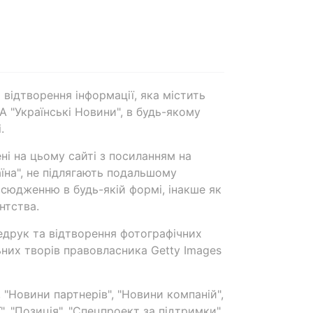
 відтворення інформації, яка містить
А "Українські Новини", в будь-якому
.
ені на цьому сайті з посиланням на
аїна", не підлягають подальшому
сюдженню в будь-якій формі, інакше як
нтства.
едрук та відтворення фотографічних
ьних творів правовласника Getty Images
 "Новини партнерів", "Новини компаній",
ї", "Позиція", "Спецпроект за підтримки"