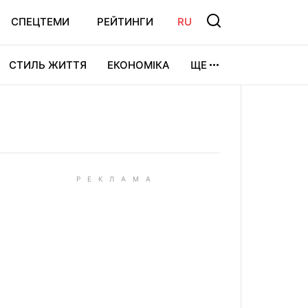
СПЕЦТЕМИ
РЕЙТИНГИ
RU
СТИЛЬ ЖИТТЯ
ЕКОНОМІКА
ЩЕ
ЛЬТУРА
ВІДЕОІГРИ
СПОРТ