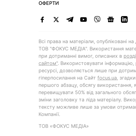
ОФЕРТИ
Всі права на матеріали, опубліковані н
ТОВ "ФОКУС МЕДІА". Використання мате
при дотриманні вимог, описаних в
розд
сайтом"
. Використовувати інформацію,
ресурсі, дозволяється лише при дотрим
гіперпосилання на Cайт
focus.ua
, згадк
першого абзацу, обсягу використання, 
перевищувати 50% від загального обсяг
зміни заголовку та ліда матеріалу. Вик
тексту можливе лише за умови отрима
Компанії.
ТОВ «ФОКУС МЕДІА»