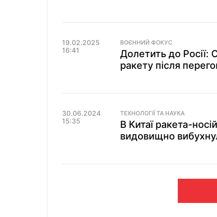
19.02.2025
ВОЄННИЙ ФОКУС
16:41
Долетить до Росії:
ракету після перегов
30.06.2024
ТЕХНОЛОГІЇ ТА НАУКА
15:35
В Китаї ракета-носій
видовищно вибухнул