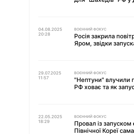
04.08.2025
ВОЄННИЙ ФОКУС
20:28
Росія закрила пові
Яром, звідки запуск
29.07.2025
ВОЄННИЙ ФОКУС
11:57
"Нептуни" влучили 
РФ ховає та як запу
22.05.2025
ВОЄННИЙ ФОКУС
18:29
Провал із запуском
Північної Кореї сама