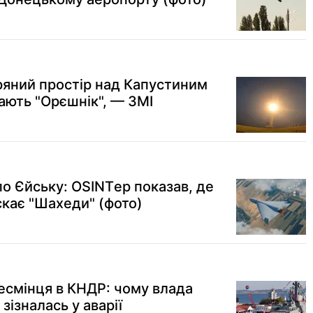
тряний простір над Капустиним
ають "Орєшнік", — ЗМІ
по Єйську: OSINTер показав, де
скає "Шахеди" (фото)
 есмінця в КНДР: чому влада
 зізналась у аварії