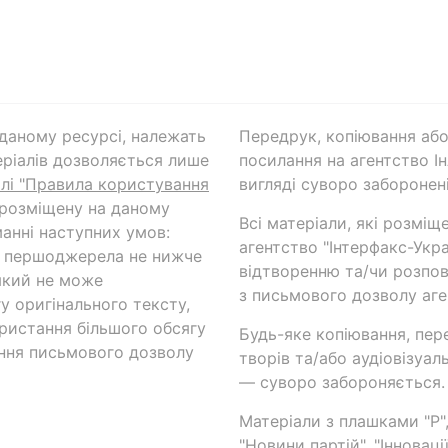
а даному ресурсі, належать
Передрук, копіювання або
ріалів дозволяється лише
посилання на агентство Ін
ілі "Правила користування
вигляді суворо заборонені
 розміщену на даному
Всі матеріали, які розміщ
анні наступних умов:
агентство "Інтерфакс-Укр
и першоджерела не нижче
відтворенню та/чи розпов
який не може
з письмового дозволу аге
у оригінального тексту,
ористання більшого обсягу
Будь-яке копіювання, пер
ння письмового дозволу
творів та/або аудіовізуал
— суворо забороняється.
Матеріали з плашками "Р",
"Новини партій", "Інноваці