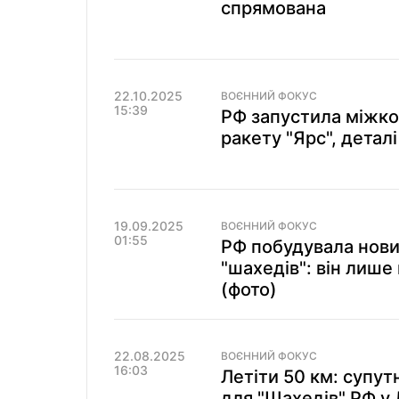
спрямована
22.10.2025
ВОЄННИЙ ФОКУС
15:39
РФ запустила міжко
ракету "Ярс", деталі
19.09.2025
ВОЄННИЙ ФОКУС
01:55
РФ побудувала нови
"шахедів": він лише
(фото)
22.08.2025
ВОЄННИЙ ФОКУС
16:03
Летіти 50 км: супут
для "Шахедів" РФ у