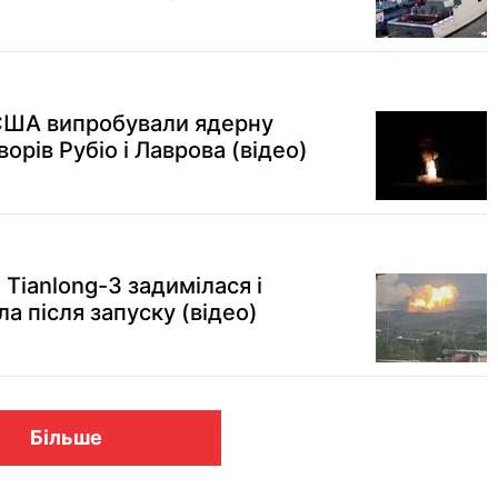
 США випробували ядерну
орів Рубіо і Лаврова (відео)
 Tianlong-3 задимілася і
а після запуску (відео)
Більше