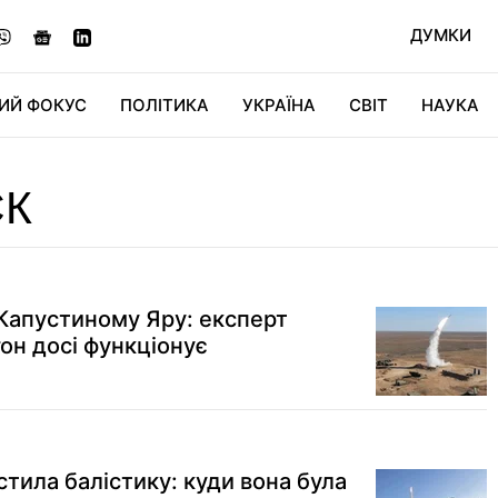
ДУМКИ
ИЙ ФОКУС
ПОЛІТИКА
УКРАЇНА
СВІТ
НАУКА
ДІДЖИТАЛ
АВТО
СВІТФАН
КУ
СК
 Капустиному Яру: експерт
гон досі функціонує
стила балістику: куди вона була