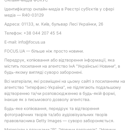
Ідентифікатор онлайн-медіа в Реєстрі суб’єктів у сфері
медіа — R40-03129
Адреса: 01133, м. Київ, бульвар Лесі Українки, 26
Телефон: +38 044 207 45 54
E-mail: info@focus.ua
FOCUS.UA — більше ніж просто новини.
Передрук, копіювання або відтворення інформації, яка
містить посилання на агентство ІнА "Українські Новини", в
будь-якому вигляді суворо заборонені.
Всі матеріали, які розміщені на цьому сайті з посиланням на
агентство "Інтерфакс-Україна", не підлягають подальшому
відтворенню та/чи розповсюдженню в будь-якій формі,
інакше як з письмового дозволу агентства.
Будь-яке копіювання, передрук та відтворення
фотографічних творів та/або аудіовізуальних творів
правовласника Getty Images — суворо забороняється.
Матеріали з плашками "Р", "Новини партнерів", "Новини