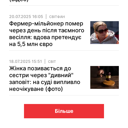
20.07.2025 16:05
СВІТФАН
Фермер-мільйонер помер
через день після таємного
весілля: вдова претендує
на 5,5 млн євро
18.07.2025 15:51
СВІТ
Жінка позивається до
сестри через "дивний"
заповіт: на суді випливло
неочікуване (фото)
Більше