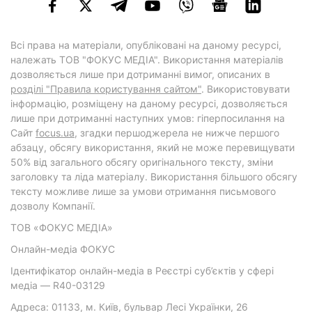
Всі права на матеріали, опубліковані на даному ресурсі,
належать ТОВ "ФОКУС МЕДІА". Використання матеріалів
дозволяється лише при дотриманні вимог, описаних в
розділі "Правила користування сайтом"
. Використовувати
інформацію, розміщену на даному ресурсі, дозволяється
лише при дотриманні наступних умов: гіперпосилання на
Cайт
focus.ua
, згадки першоджерела не нижче першого
абзацу, обсягу використання, який не може перевищувати
50% від загального обсягу оригінального тексту, зміни
заголовку та ліда матеріалу. Використання більшого обсягу
тексту можливе лише за умови отримання письмового
дозволу Компанії.
ТОВ «ФОКУС МЕДІА»
Онлайн-медіа ФОКУС
Ідентифікатор онлайн-медіа в Реєстрі суб’єктів у сфері
медіа — R40-03129
Адреса: 01133, м. Київ, бульвар Лесі Українки, 26