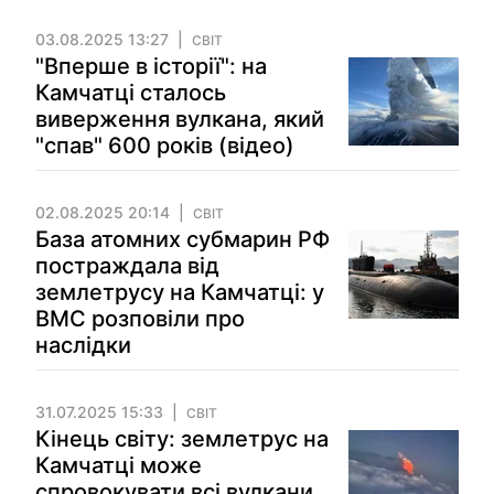
03.08.2025 13:27
СВІТ
"Вперше в історії": на
Камчатці сталось
виверження вулкана, який
"спав" 600 років (відео)
02.08.2025 20:14
СВІТ
База атомних субмарин РФ
постраждала від
землетрусу на Камчатці: у
ВМС розповіли про
наслідки
31.07.2025 15:33
СВІТ
Кінець світу: землетрус на
Камчатці може
спровокувати всі вулкани