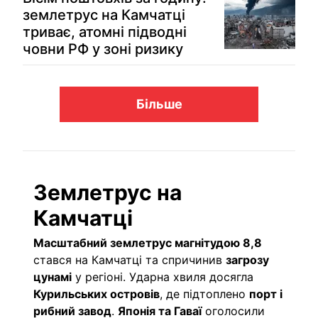
землетрус на Камчатці
триває, атомні підводні
човни РФ у зоні ризику
Більше
Землетрус на
Камчатці
Масштабний землетрус магнітудою 8,8
стався на Камчатці та спричинив
загрозу
цунамі
у регіоні. Ударна хвиля досягла
Курильських островів
, де підтоплено
порт і
рибний завод
.
Японія та Гаваї
оголосили