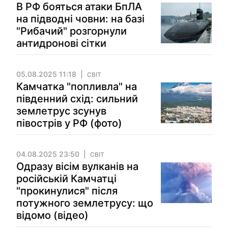
В РФ бояться атаки БпЛА
на підводні човни: на базі
"Рибачий" розгорнули
антидронові сітки
05.08.2025 11:18
СВІТ
Камчатка "попливла" на
південний схід: сильний
землетрус зсунув
півострів у РФ (фото)
04.08.2025 23:50
СВІТ
Одразу вісім вулканів на
російській Камчатці
"прокинулися" після
потужного землетрусу: що
відомо (відео)