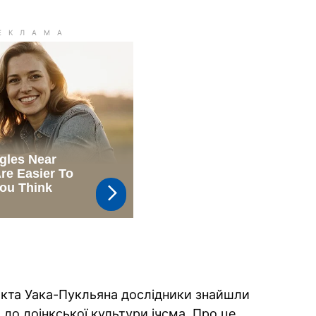
єкта Уака-Пукльяна дослідники знайшли
 до доінкської культури ічсма. Про це