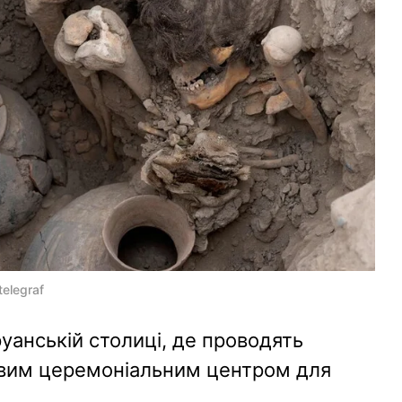
elegraf
уанській столиці, де проводять
ивим церемоніальним центром для