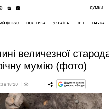
ДУМКИ
ИЙ ФОКУС
ПОЛІТИКА
УКРАЇНА
СВІТ
НАУКА
ДІДЖИТАЛ
АВТО
СВІТФАН
КУ
ині величезної старода
ічну мумію (фото)
3 в 18:20
0