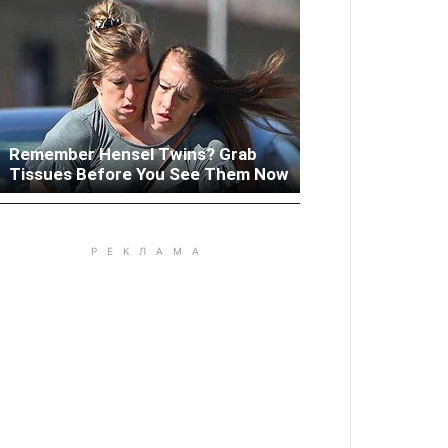
Remember Hensel Twins? Grab
Woman Lives In Garage - Don't
Tissues Before You See Them Now
Judge Until You Peek Inside