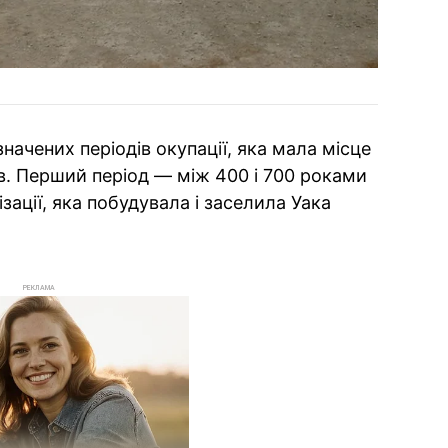
начених періодів окупації, яка мала місце
ів. Перший період — між 400 і 700 роками
ізації, яка побудувала і заселила Уака
РЕКЛАМА