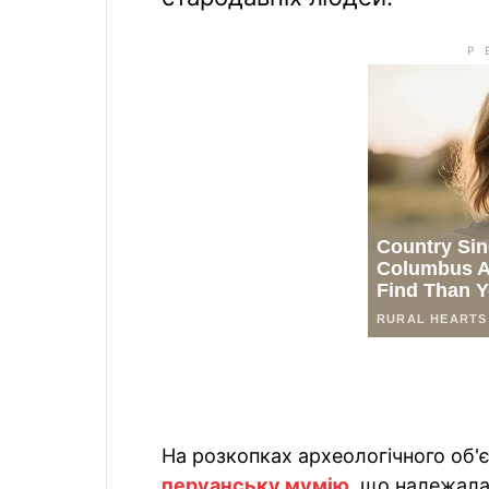
На розкопках археологічного об'
перуанську мумію
, що належала