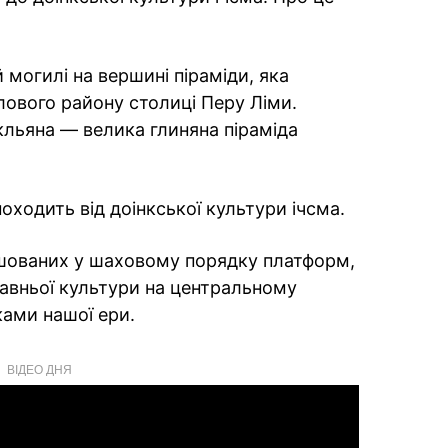
 могилі на вершині піраміди, яка
ового району столиці Перу Ліми.
льяна — велика глиняна піраміда
ходить від доінкської культури ічсма.
ашованих у шаховому порядку платформ,
авньої культури на центральному
ками нашої ери.
ВІДЕО ДНЯ