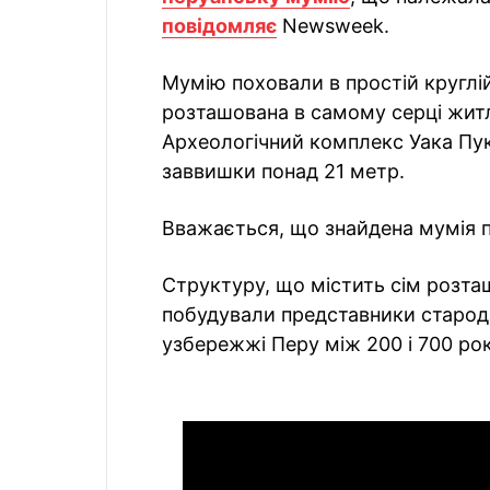
повідомляє
Newsweek.
Мумію поховали в простій круглій
розташована в самому серці житл
Археологічний комплекс Уака Пук
заввишки понад 21 метр.
Вважається, що знайдена мумія по
Структуру, що містить сім розт
побудували представники старод
узбережжі Перу між 200 і 700 ро