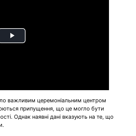
Play
Video
ало важливим церемоніальним центром
юються припущення, що це могло бути
ості. Однак наявні дані вказують на те, що
и.