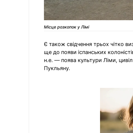
Місце розкопок у Лімі
Є також свідчення трьох чітко виз
ще до появи іспанських колоніст
н.е. — поява культури Ліми, цивіл
Пукльяну.