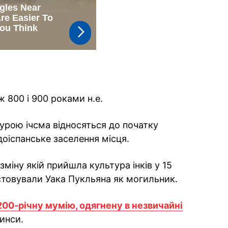
 800 і 900 роками н.е.
турою ічсма відносяться до початку
доіспанське заселення місця.
зміну якій прийшла культура інків у 15
истовували Уака Пукльяна як могильник.
00-річну мумію, одягнену в незвичайні
инси.