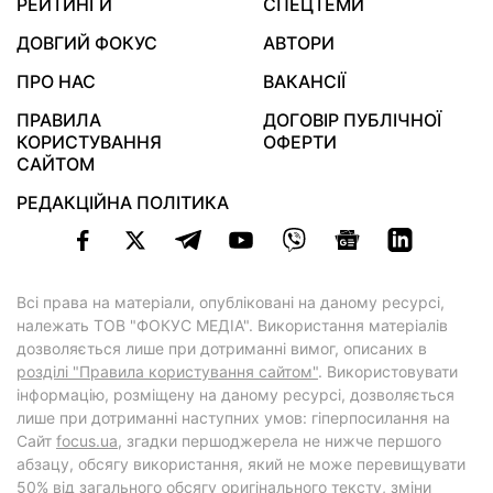
РЕЙТИНГИ
СПЕЦТЕМИ
ДОВГИЙ ФОКУС
АВТОРИ
ПРО НАС
ВАКАНСІЇ
ПРАВИЛА
ДОГОВІР ПУБЛІЧНОЇ
КОРИСТУВАННЯ
ОФЕРТИ
САЙТОМ
РЕДАКЦІЙНА ПОЛІТИКА
Всі права на матеріали, опубліковані на даному ресурсі,
належать ТОВ "ФОКУС МЕДІА". Використання матеріалів
дозволяється лише при дотриманні вимог, описаних в
розділі "Правила користування сайтом"
. Використовувати
інформацію, розміщену на даному ресурсі, дозволяється
лише при дотриманні наступних умов: гіперпосилання на
Cайт
focus.ua
, згадки першоджерела не нижче першого
абзацу, обсягу використання, який не може перевищувати
50% від загального обсягу оригінального тексту, зміни