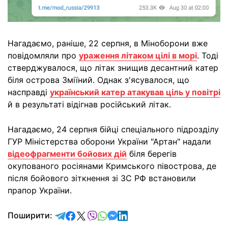
Нагадаємо, раніше, 22 серпня, в Міноборони вже
повідомляли про
ураження літаком цілі в морі
. Тоді
стверджувалося, що літак знищив десантний катер
біля острова Зміїний. Однак з'ясувалося, що
насправді
український катер атакував ціль у повітрі
й в результаті відігнав російський літак.
Нагадаємо, 24 серпня бійці спеціального підрозділу
ГУР Міністерства оборони України "Артан" надали
відеофрагменти бойових дій
біля берегів
окупованого росіянами Кримського півострова, де
після бойового зіткнення зі ЗС РФ встановили
прапор України.
відправити у Telegram
поділитись у Facebook
поділитись у X
відправити у Viber
відправити у Whatsapp
відправити у Messenger
відправити у LinkedIn
Поширити: