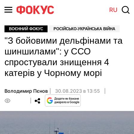
RU
ВОЄННИЙ ФОКУС
РОСІЙСЬКО-УКРАЇНСЬКА ВІЙНА
"З бойовими дельфінами та
шиншилами": у ССО
спростували знищення 4
катерів у Чорному морі
Володимир Пєнов
30.08.2023 в 13:55
0