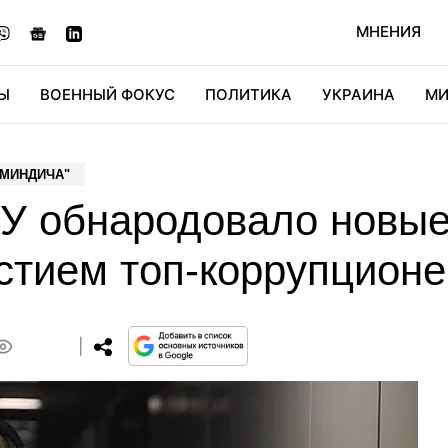
МНЕНИЯ
Ы
ВОЕННЫЙ ФОКУС
ПОЛИТИКА
УКРАИНА
МИ
ОНОМИКА
ДИДЖИТАЛ
АВТО
МИРФАН
КУЛЬТ
 МИНДИЧА"
БУ обнародовало новые
стием топ-коррупционе
0