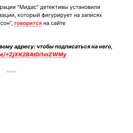
ерации "Мидас" детективы установили
зации, который фигурирует на записях
сон",
говорится
на сайте
вому адресу: чтобы подписаться на него,
.me/+ZjXK2BAtDi1mZWMy
РЕКЛАМА