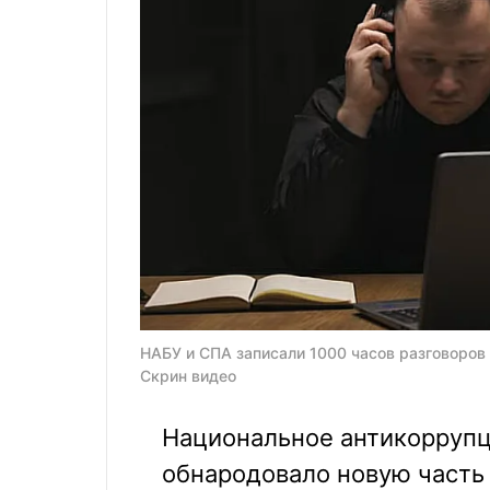
НАБУ и СПА записали 1000 часов разговоров
Скрин видео
Национальное антикоррупц
обнародовало новую часть