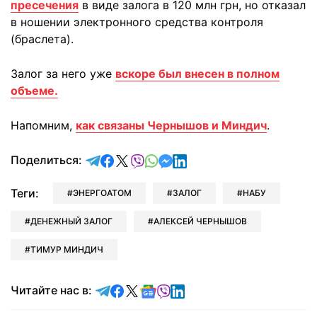
пресечения
в виде залога в 120 млн грн, но отказал
в ношении электронного средства контроля
(браслета).
Залог за него уже
вскоре был внесен в полном
объеме.
Напомним,
как связаны Чернышов и Миндич
.
отправить в Telegram
поделиться в Facebook
поделиться в X
отправить в Viber
отправить в Whatsapp
отправить в Messenger
отправить в LinkedIn
Поделиться:
Теги:
ЭНЕРГОАТОМ
ЗАЛОГ
НАБУ
ДЕНЕЖНЫЙ ЗАЛОГ
АЛЕКСЕЙ ЧЕРНЫШОВ
ТИМУР МИНДИЧ
Читайте в Telegram
Читайте в Facebook
Читайте в X
Читайте в Google news
Читайте в Viber
Читайте в LinkedIn
Читайте нас в: