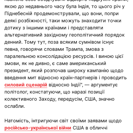
якою до недавнього часу була Індія, то цього річ у
Піднебесній продемонстрували, що вони, попри
деякі розбіжності, таки можуть знаходити точки
дотику з іншими країнами і представляти
альтернативний західному геополітичний порядок
денний. Тому тут, поза всяким сумнівом існує
певна, говорячи словами Трампа, змова з
паралельною консолідацією ресурсів. І виною цієї
змови, як не дивно, є саме американський
президент, який розпочав широку кампанію щодо
введення мит відносно країн-партнерів і проводить
силовий сценарій
відносно Індії", — аргументує
політолог, констатуючи, що наразі позиції
колективного Заходу, передусім, США, значно
ослабли.
Натомість, інтригуючи світ своїми заявами щодо
російсько-української війни
США в обличчі