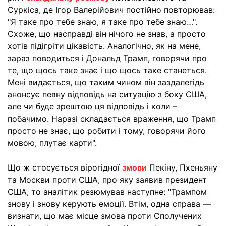
Суркіса, де Ігор Валерійович постійно повторював:
"Я таке про тебе знаю, я таке про тебе знаю…".
Схоже, що насправді він нічого не знав, а просто
хотів підігріти цікавість. Аналогічно, як на мене,
зараз поводиться і Дональд Трамп, говорячи про
те, що щось таке знає і що щось таке станеться.
Мені видається, що таким чином він заздалегідь
анонсує певну відповідь на ситуацію з боку США,
але чи буде зрештою ця відповідь і коли –
побачимо. Наразі складається враження, що Трамп
просто не знає, що робити і тому, говорячи його
мовою, плутає карти".
Що ж стосується вірогідної
змови
Пекіну, Пхеньяну
та Москви проти США, про яку заявив президент
США, то аналітик резюмував наступне: "Трампом
знову і знову керують емоції. Втім, одна справа —
визнати, що має місце змова проти Сполучених