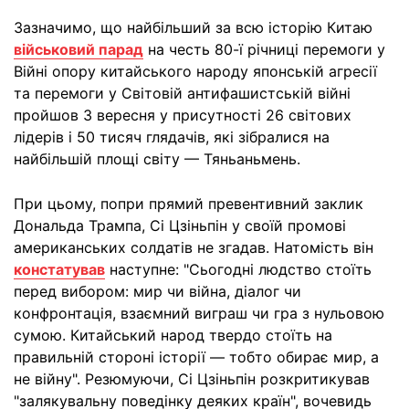
Зазначимо, що найбільший за всю історію Китаю
військовий парад
на честь 80-ї річниці перемоги у
Війні опору китайського народу японській агресії
та перемоги у Світовій антифашистській війні
пройшов 3 вересня у присутності 26 світових
лідерів і 50 тисяч глядачів, які зібралися на
найбільшій площі світу — Тяньаньмень.
При цьому, попри прямий превентивний заклик
Дональда Трампа, Сі Цзіньпін у своїй промові
американських солдатів не згадав. Натомість він
констатував
наступне: "Сьогодні людство стоїть
перед вибором: мир чи війна, діалог чи
конфронтація, взаємний виграш чи гра з нульовою
сумою. Китайський народ твердо стоїть на
правильній стороні історії — тобто обирає мир, а
не війну". Резюмуючи, Сі Цзіньпін розкритикував
"залякувальну поведінку деяких країн", вочевидь