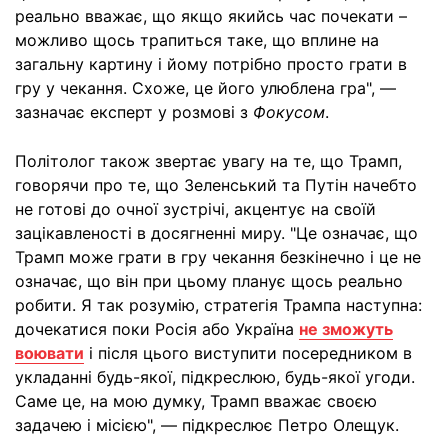
реально вважає, що якщо якийсь час почекати –
можливо щось трапиться таке, що вплине на
загальну картину і йому потрібно просто грати в
гру у чекання. Схоже, це його улюблена гра", —
зазначає експерт у розмові з
Фокусом
.
Політолог також звертає увагу на те, що Трамп,
говорячи про те, що Зеленський та Путін начебто
не готові до очної зустрічі, акцентує на своїй
зацікавленості в досягненні миру. "Це означає, що
Трамп може грати в гру чекання безкінечно і це не
означає, що він при цьому планує щось реально
робити. Я так розумію, стратегія Трампа наступна:
дочекатися поки Росія або Україна
не зможуть
воювати
і після цього виступити посередником в
укладанні будь-якої, підкреслюю, будь-якої угоди.
Саме це, на мою думку, Трамп вважає своєю
задачею і місією", — підкреслює Петро Олещук.