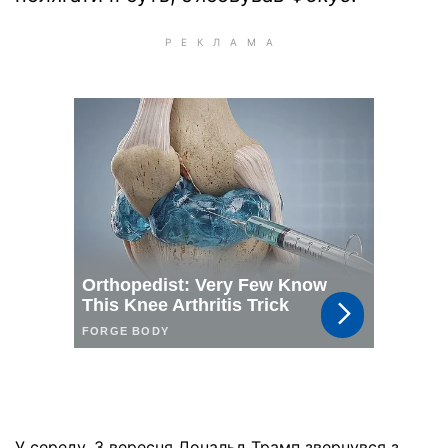
У середу, 3 вересня Дональд Трамп звернувся з