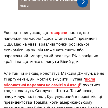
Експерт припускає, що
говорячи
про те, що
найближчим часом "щось станеться", президент
США має на увазі вразливі точки російської
економіки, на які він може натиснути або
паралельний імпорт, який реалізує РФ з західних
країн і на що може вплинути Білий дім.
Але так чи інакше, констатує Максим Джигун, це не
ті аргументи, які могли б змусити Путіна "
після
абсолютної переваги на саміті в Алясці
" рухатися
так, як скажуть Сполучені Штати. Такий шанс,
підсумовує політолог, був упущений в перші місяці
президентства Трампа, коли американському