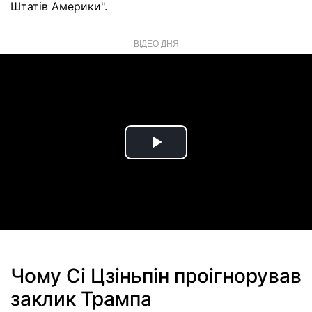
Штатів Америки".
ВІДЕО ДНЯ
Play
Video
Чому Сі Цзіньпін проігнорував
заклик Трампа