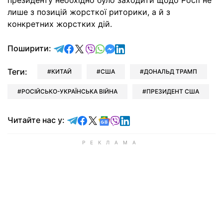
президенту необхідно було заходити щодо Росії не
лише з позицій жорсткої риторики, а й з
конкретних жорстких дій.
відправити у Telegram
поділитись у Facebook
поділитись у X
відправити у Viber
відправити у Whatsapp
відправити у Messenger
відправити у LinkedIn
Поширити:
Теги:
КИТАЙ
США
ДОНАЛЬД ТРАМП
РОСІЙСЬКО-УКРАЇНСЬКА ВІЙНА
ПРЕЗИДЕНТ США
Читайте у Telegram
Читайте у Facebook
Читайте у X
Читайте у Google news
Читайте у Viber
Читайте у LinkedIn
Читайте нас у: