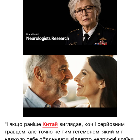
"І якщо раніше
Китай
виглядав, хоч і серйозним
гравцем, але точно не тим гегемоном, який міг
навколо себе об’єднувати відверто недружні країни,