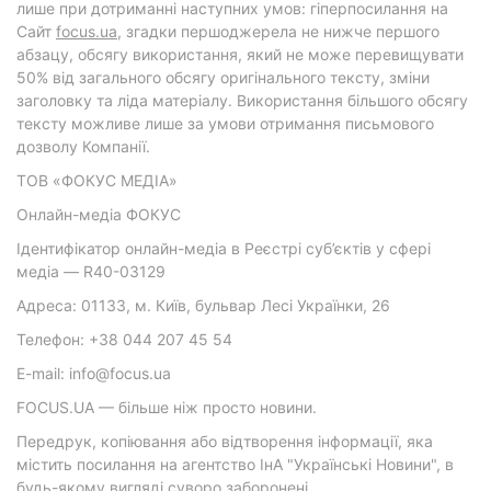
лише при дотриманні наступних умов: гіперпосилання на
Cайт
focus.ua
, згадки першоджерела не нижче першого
абзацу, обсягу використання, який не може перевищувати
50% від загального обсягу оригінального тексту, зміни
заголовку та ліда матеріалу. Використання більшого обсягу
тексту можливе лише за умови отримання письмового
дозволу Компанії.
ТОВ «ФОКУС МЕДІА»
Онлайн-медіа ФОКУС
Ідентифікатор онлайн-медіа в Реєстрі суб’єктів у сфері
медіа — R40-03129
Адреса: 01133, м. Київ, бульвар Лесі Українки, 26
Телефон: +38 044 207 45 54
E-mail: info@focus.ua
FOCUS.UA — більше ніж просто новини.
Передрук, копіювання або відтворення інформації, яка
містить посилання на агентство ІнА "Українські Новини", в
будь-якому вигляді суворо заборонені.