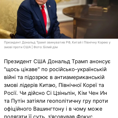
Президент Дональд Трамп звинуватив РФ, Китай і Північну Корею у
змові проти США | Фото: Білий дім
Президент США Дональд Трамп анонсує
"щось цікаве" по російсько-українській
війні та підозрює в антиамериканській
змові лідерів Китаю, Північної Кореї та
Росії. Чи дійсно Сі Цзіньпін, Кім Чен Ин
та Путін затіяли геополітичну гру проти
офіційного Вашингтону і в чому може
полягати її суть, з’ясовував
Фокус
.