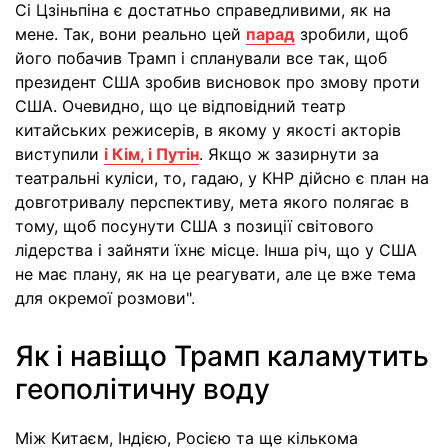
Сі Цзіньпіна є достатньо справедливими, як на
мене. Так, вони реально цей
парад
зробили, щоб
його побачив Трамп і спланували все так, щоб
президент США зробив висновок про змову проти
США. Очевидно, що це відповідний театр
китайських режисерів, в якому у якості акторів
виступили
і Кім, і Путін
. Якщо ж зазирнути за
театральні куліси, то, гадаю, у КНР дійсно є план на
довготривалу перспективу, мета якого полягає в
тому, щоб посунути США з позиції світового
лідерства і зайняти їхнє місце. Інша річ, що у США
не має плану, як на це реагувати, але це вже тема
для окремої розмови".
Як і навіщо Трамп каламутить
геополітичну воду
Між Китаєм, Індією, Росією та ще кількома