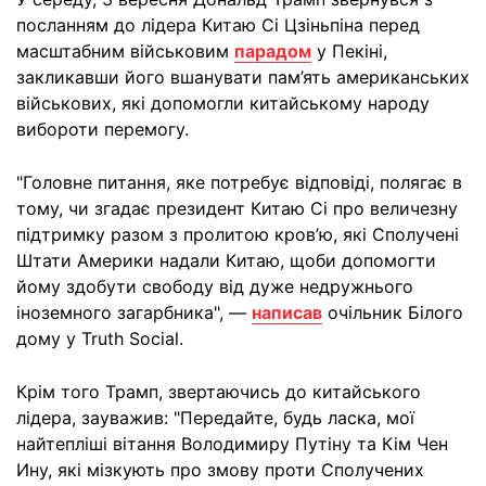
посланням до лідера Китаю Сі Цзіньпіна перед
масштабним військовим
парадом
у Пекіні,
закликавши його вшанувати пам’ять американських
військових, які допомогли китайському народу
вибороти перемогу.
"Головне питання, яке потребує відповіді, полягає в
тому, чи згадає президент Китаю Сі про величезну
підтримку разом з пролитою кров’ю, які Сполучені
Штати Америки надали Китаю, щоби допомогти
йому здобути свободу від дуже недружнього
іноземного загарбника", —
написав
очільник Білого
дому у Truth Social.
Крім того Трамп, звертаючись до китайського
лідера, зауважив: "Передайте, будь ласка, мої
найтепліші вітання Володимиру Путіну та Кім Чен
Ину, які мізкують про змову проти Сполучених