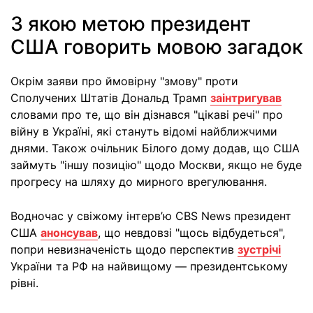
З якою метою президент
США говорить мовою загадок
Окрім заяви про ймовірну "змову" проти
Сполучених Штатів Дональд Трамп
заінтригував
словами про те, що він дізнався "цікаві речі" про
війну в Україні, які стануть відомі найближчими
днями. Також очільник Білого дому додав, що США
займуть "іншу позицію" щодо Москви, якщо не буде
прогресу на шляху до мирного врегулювання.
Водночас у свіжому інтерв’ю CBS News президент
США
анонсував
, що невдовзі "щось відбудеться",
попри невизначеність щодо перспектив
зустрічі
України та РФ на найвищому — президентському
рівні.