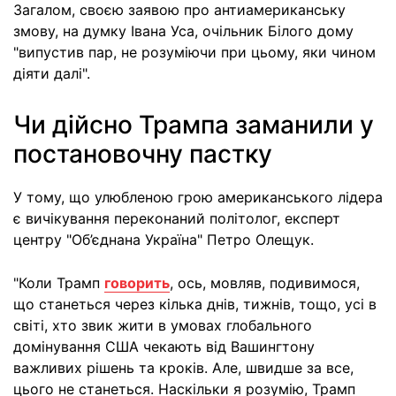
Загалом, своєю заявою про антиамериканську
змову, на думку Івана Уса, очільник Білого дому
"випустив пар, не розуміючи при цьому, яки чином
діяти далі".
Чи дійсно Трампа заманили у
постановочну пастку
У тому, що улюбленою грою американського лідера
є вичікування переконаний політолог, експерт
центру "Об’єднана Україна" Петро Олещук.
"Коли Трамп
говорить
, ось, мовляв, подивимося,
що станеться через кілька днів, тижнів, тощо, усі в
світі, хто звик жити в умовах глобального
домінування США чекають від Вашингтону
важливих рішень та кроків. Але, швидше за все,
цього не станеться. Наскільки я розумію, Трамп