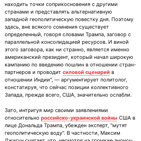
находить точки соприкосновения с другими
странами и представлять альтернативную
западной геополитическую повестку дня. Поэтому
здесь, вне всякого сомнения существует
определенный, говоря словами Трампа, заговор с
параллельной консолидацией ресурсов. И виной
этого заговора, как ни странно, является именно
американский президент, который начал широкую
кампанию по введению пошлин в отношении стран-
партнеров и проводит
силовой сценарий
в
отношении Индии", — аргументирует политолог,
констатируя, что сейчас позиции коллективного
Запада, прежде всего, США, значительно ослабли.
Зато, интригуя мир своими заявлениями
относительно
российско-украинской войны
США в
лице Дональда Трампа, убежден эксперт, "мутят
геополитическую воду". В частности, Максим
Джигун считает, что, несмотря на громкие анонсы,