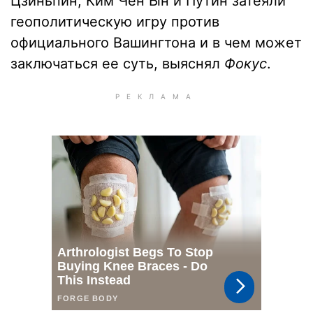
Цзиньпин, Ким Чен Ын и Путин затеяли
геополитическую игру против
официального Вашингтона и в чем может
заключаться ее суть, выяснял
Фокус
.