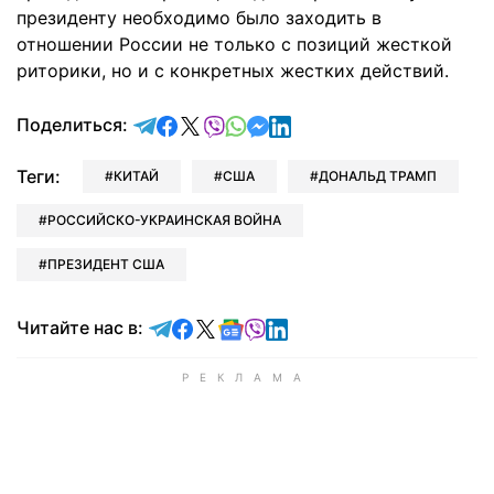
президенту необходимо было заходить в
отношении России не только с позиций жесткой
риторики, но и с конкретных жестких действий.
отправить в Telegram
поделиться в Facebook
поделиться в X
отправить в Viber
отправить в Whatsapp
отправить в Messenger
отправить в LinkedIn
Поделиться:
Теги:
КИТАЙ
США
ДОНАЛЬД ТРАМП
РОССИЙСКО-УКРАИНСКАЯ ВОЙНА
ПРЕЗИДЕНТ США
Читайте в Telegram
Читайте в Facebook
Читайте в X
Читайте в Google news
Читайте в Viber
Читайте в LinkedIn
Читайте нас в: