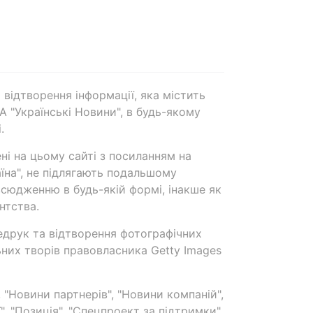
 відтворення інформації, яка містить
А "Українські Новини", в будь-якому
.
ені на цьому сайті з посиланням на
аїна", не підлягають подальшому
сюдженню в будь-якій формі, інакше як
нтства.
едрук та відтворення фотографічних
ьних творів правовласника Getty Images
 "Новини партнерів", "Новини компаній",
ї", "Позиція", "Спецпроект за підтримки"