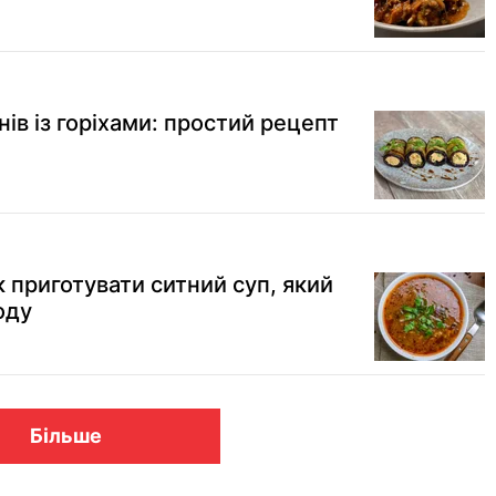
ів із горіхами: простий рецепт
 приготувати ситний суп, який
оду
Більше