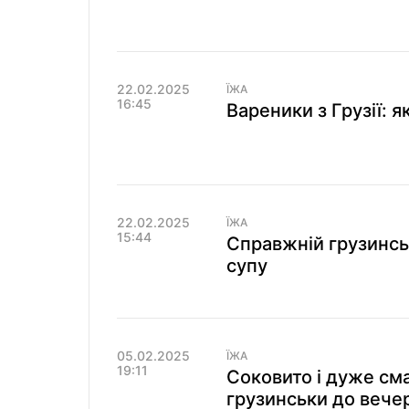
22.02.2025
ЇЖА
16:45
Вареники з Грузії: я
22.02.2025
ЇЖА
15:44
Справжній грузинсь
супу
05.02.2025
ЇЖА
19:11
Соковито і дуже см
грузинськи до вечер