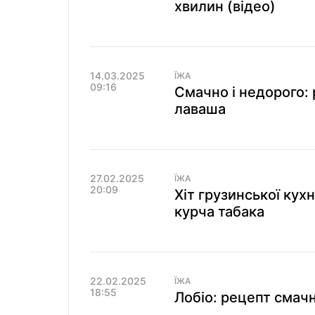
хвилин (відео)
14.03.2025
ЇЖА
09:16
Смачно і недорого:
лаваша
27.02.2025
ЇЖА
20:09
Хіт грузинської кух
курча табака
22.02.2025
ЇЖА
18:55
Лобіо: рецепт смачн