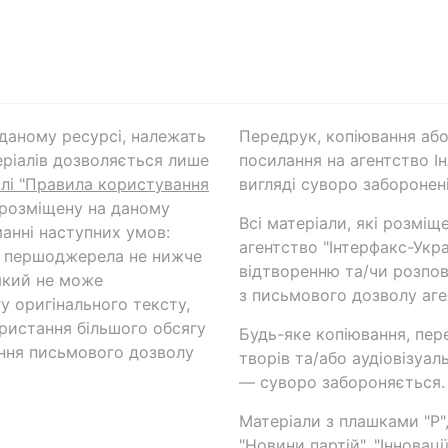
а даному ресурсі, належать
Передрук, копіювання або
ріалів дозволяється лише
посилання на агентство Ін
ілі "Правила користування
вигляді суворо заборонені
 розміщену на даному
Всі матеріали, які розміщ
анні наступних умов:
агентство "Інтерфакс-Укр
и першоджерела не нижче
відтворенню та/чи розпов
який не може
з письмового дозволу аге
у оригінального тексту,
ористання більшого обсягу
Будь-яке копіювання, пер
ння письмового дозволу
творів та/або аудіовізуал
— суворо забороняється.
Матеріали з плашками "Р",
"Новини партій", "Інноваці