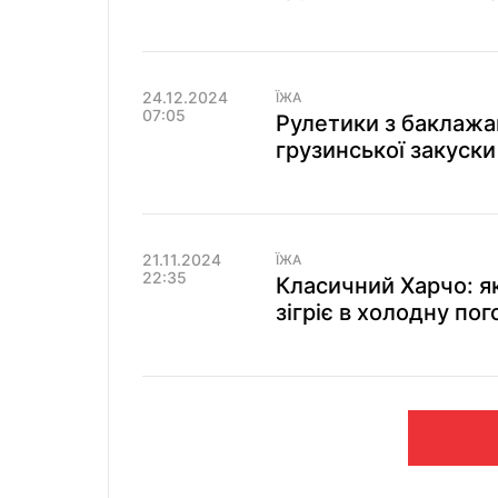
24.12.2024
ЇЖА
07:05
Рулетики з баклажан
грузинської закуски
21.11.2024
ЇЖА
22:35
Класичний Харчо: як
зігріє в холодну пог