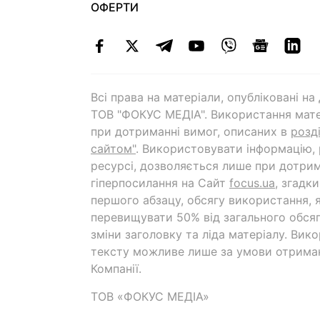
ОФЕРТИ
Всі права на матеріали, опубліковані н
ТОВ "ФОКУС МЕДІА". Використання мате
при дотриманні вимог, описаних в
розд
сайтом"
. Використовувати інформацію,
ресурсі, дозволяється лише при дотрим
гіперпосилання на Cайт
focus.ua
, згадк
першого абзацу, обсягу використання, 
перевищувати 50% від загального обсяг
зміни заголовку та ліда матеріалу. Вик
тексту можливе лише за умови отрима
Компанії.
ТОВ «ФОКУС МЕДІА»