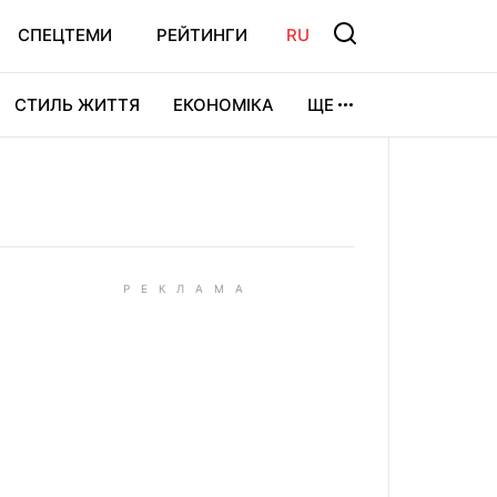
СПЕЦТЕМИ
РЕЙТИНГИ
RU
СТИЛЬ ЖИТТЯ
ЕКОНОМІКА
ЩЕ
ЛЬТУРА
ВІДЕОІГРИ
СПОРТ