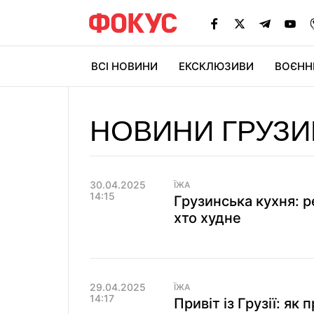
ВСІ НОВИНИ
ЕКСКЛЮЗИВИ
ВОЄНН
НОВИНИ ГРУЗИ
30.04.2025
ЇЖА
14:15
Грузинська кухня: р
хто худне
29.04.2025
ЇЖА
14:17
Привіт із Грузії: як 