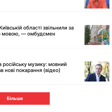
иївській області звільнили за
ю мовою, — омбудсмен
а російську музику: мовний
 нові покарання (відео)
Більше