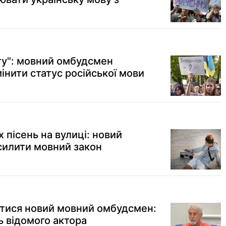
ту": мовний омбудсмен
інити статус російської мови
 пісень на вулиці: новий
силити мовний закон
витися новий мовний омбудсмен:
ь відомого актора