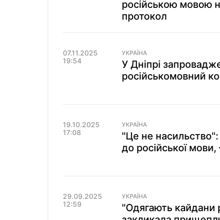
російською мовою на
протокол
07.11.2025
УКРАЇНА
19:54
У Дніпрі запровадж
російськомовний ко
19.10.2025
УКРАЇНА
17:08
"Це не насильство": 
до російської мови,
29.09.2025
УКРАЇНА
12:59
"Одягають кайдани 
закликала прищеплю