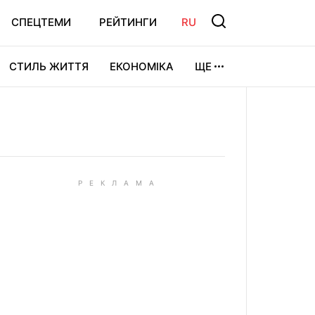
СПЕЦТЕМИ
РЕЙТИНГИ
RU
СТИЛЬ ЖИТТЯ
ЕКОНОМІКА
ЩЕ
ЛЬТУРА
ВІДЕОІГРИ
СПОРТ