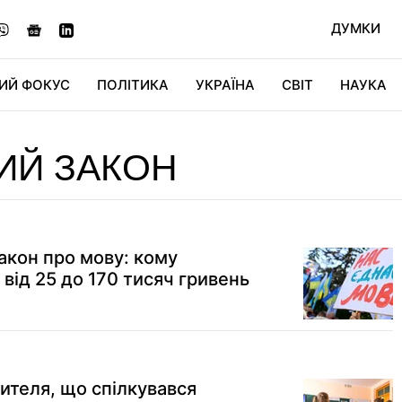
ДУМКИ
ИЙ ФОКУС
ПОЛІТИКА
УКРАЇНА
СВІТ
НАУКА
ДІДЖИТАЛ
АВТО
СВІТФАН
КУ
ИЙ ЗАКОН
закон про мову: кому
від 25 до 170 тисяч гривень
чителя, що спілкувався