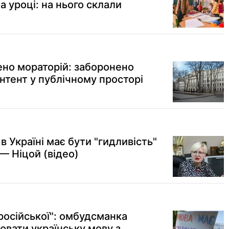
 уроці: на нього склали
ено мораторій: заборонено
нтент у публічному просторі
в Україні має бути "гидливість"
 — Ніцой (відео)
російської": омбудсманка
вати українську мову з