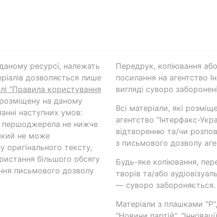
а даному ресурсі, належать
Передрук, копіювання або
ріалів дозволяється лише
посилання на агентство Ін
ілі "Правила користування
вигляді суворо заборонені
 розміщену на даному
Всі матеріали, які розміщ
анні наступних умов:
агентство "Інтерфакс-Укр
и першоджерела не нижче
відтворенню та/чи розпов
який не може
з письмового дозволу аге
у оригінального тексту,
ористання більшого обсягу
Будь-яке копіювання, пер
ння письмового дозволу
творів та/або аудіовізуал
— суворо забороняється.
Матеріали з плашками "Р",
"Новини партій", "Інноваці