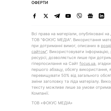
ОФЕРТИ
Всі права на матеріали, опубліковані н
ТОВ "ФОКУС МЕДІА". Використання мате
при дотриманні вимог, описаних в
розд
сайтом"
. Використовувати інформацію,
ресурсі, дозволяється лише при дотрим
гіперпосилання на Cайт
focus.ua
, згадк
першого абзацу, обсягу використання, 
перевищувати 50% від загального обсяг
зміни заголовку та ліда матеріалу. Вик
тексту можливе лише за умови отрима
Компанії.
ТОВ «ФОКУС МЕДІА»