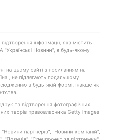
 відтворення інформації, яка містить
А "Українські Новини", в будь-якому
.
ені на цьому сайті з посиланням на
аїна", не підлягають подальшому
сюдженню в будь-якій формі, інакше як
нтства.
едрук та відтворення фотографічних
ьних творів правовласника Getty Images
 "Новини партнерів", "Новини компаній",
ї", "Позиція", "Спецпроект за підтримки"