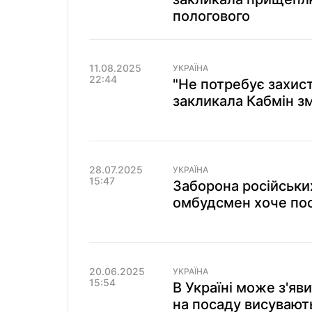
пологового
11.08.2025
УКРАЇНА
22:44
"Не потребує захис
закликала Кабмін зм
28.07.2025
УКРАЇНА
15:47
Заборона російських
омбудсмен хоче по
20.06.2025
УКРАЇНА
15:54
В Україні може з'я
на посаду висувают