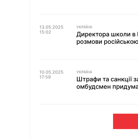
13.05.2025
УКРАЇНА
15:02
Директора школи в К
розмови російсько
10.05.2025
УКРАЇНА
17:59
Штрафи та санкції з
омбудсмен придумав