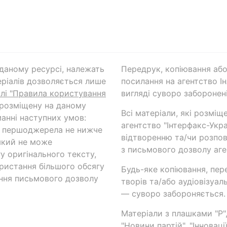
а даному ресурсі, належать
Передрук, копіювання або
ріалів дозволяється лише
посилання на агентство Ін
ілі "Правила користування
вигляді суворо заборонені
 розміщену на даному
Всі матеріали, які розміщ
анні наступних умов:
агентство "Інтерфакс-Укр
и першоджерела не нижче
відтворенню та/чи розпов
який не може
з письмового дозволу аге
у оригінального тексту,
ористання більшого обсягу
Будь-яке копіювання, пер
ння письмового дозволу
творів та/або аудіовізуал
— суворо забороняється.
Матеріали з плашками "Р",
"Новини партій", "Інноваці