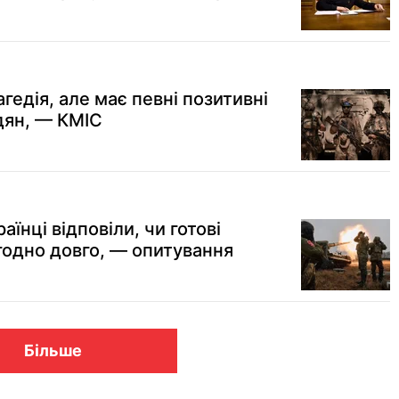
агедія, але має певні позитивні
дян, — КМІС
їнці відповіли, чи готові
вгодно довго, — опитування
Більше