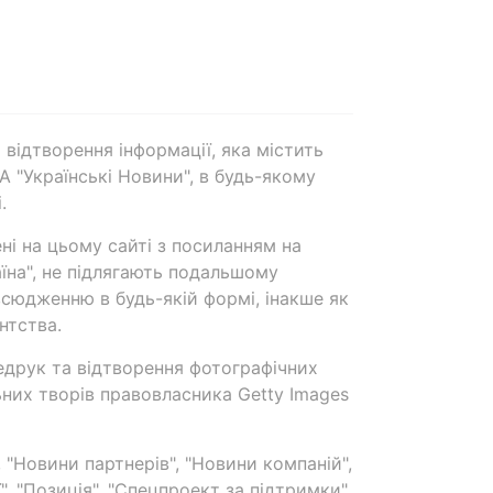
 відтворення інформації, яка містить
А "Українські Новини", в будь-якому
.
ені на цьому сайті з посиланням на
аїна", не підлягають подальшому
сюдженню в будь-якій формі, інакше як
нтства.
едрук та відтворення фотографічних
ьних творів правовласника Getty Images
 "Новини партнерів", "Новини компаній",
ї", "Позиція", "Спецпроект за підтримки"