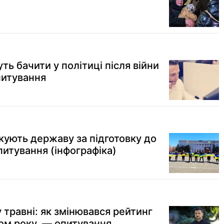
ть бачити у політиці після війни
питування
кують державу за підготовку до
питування (інфографіка)
травні: як змінювався рейтинг
ом року, — опитування