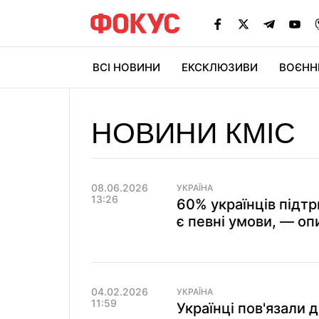
ВСІ НОВИНИ
ЕКСКЛЮЗИВИ
ВОЄНН
НОВИНИ КМІС
08.06.2026
УКРАЇНА
13:26
60% українців підт
є певні умови, — оп
04.02.2026
УКРАЇНА
11:59
Українці пов'язали д