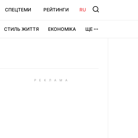
СПЕЦТЕМИ
РЕЙТИНГИ
RU
СТИЛЬ ЖИТТЯ
ЕКОНОМІКА
ЩЕ
ЛЬТУРА
ВІДЕОІГРИ
СПОРТ