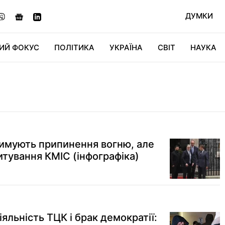
ДУМКИ
ИЙ ФОКУС
ПОЛІТИКА
УКРАЇНА
СВІТ
НАУКА
ДІДЖИТАЛ
АВТО
СВІТФАН
КУ
римують припинення вогню, але
итування КМІС (інфографіка)
іяльність ТЦК і брак демократії: