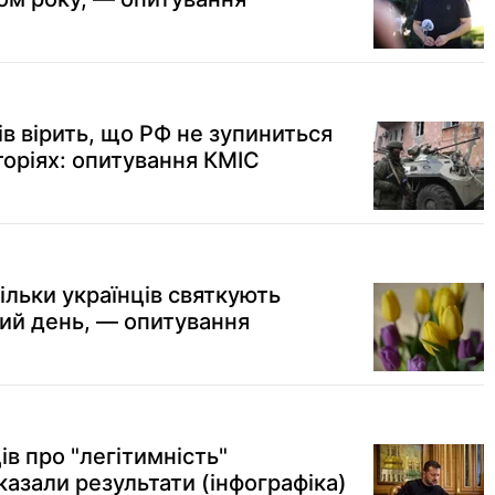
в вірить, що РФ не зупиниться
торіях: опитування КМІС
кільки українців святкують
ий день, — опитування
ів про "легітимність"
азали результати (інфографіка)