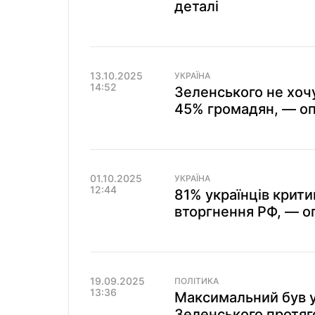
деталі
13.10.2025
УКРАЇНА
14:52
Зеленського не хочу
45% громадян, — о
01.10.2025
УКРАЇНА
12:44
81% українців крити
вторгнення РФ, — о
19.09.2025
ПОЛІТИКА
13:36
Максимальний був у 
Зеленського протяг