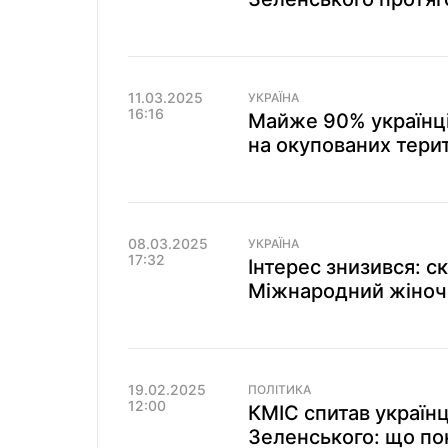
11.03.2025
УКРАЇНА
16:16
Майже 90% українці
на окупованих тери
08.03.2025
УКРАЇНА
17:32
Інтерес знизився: с
Міжнародний жіноч
19.02.2025
ПОЛІТИКА
12:00
КМІС спитав українц
Зеленського: що пок