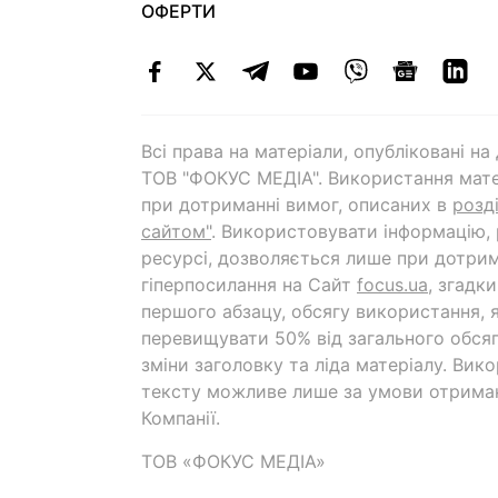
ОФЕРТИ
Всі права на матеріали, опубліковані н
ТОВ "ФОКУС МЕДІА". Використання мате
при дотриманні вимог, описаних в
розд
сайтом"
. Використовувати інформацію,
ресурсі, дозволяється лише при дотрим
гіперпосилання на Cайт
focus.ua
, згадк
першого абзацу, обсягу використання, 
перевищувати 50% від загального обсяг
зміни заголовку та ліда матеріалу. Вик
тексту можливе лише за умови отрима
Компанії.
ТОВ «ФОКУС МЕДІА»