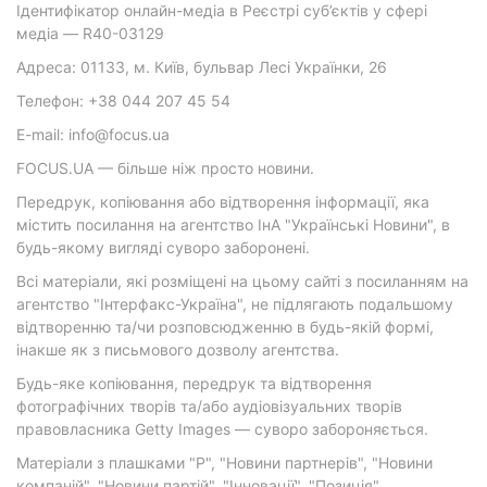
Ідентифікатор онлайн-медіа в Реєстрі суб’єктів у сфері
медіа — R40-03129
Адреса: 01133, м. Київ, бульвар Лесі Українки, 26
Телефон: +38 044 207 45 54
E-mail: info@focus.ua
FOCUS.UA — більше ніж просто новини.
Передрук, копіювання або відтворення інформації, яка
містить посилання на агентство ІнА "Українські Новини", в
будь-якому вигляді суворо заборонені.
Всі матеріали, які розміщені на цьому сайті з посиланням на
агентство "Інтерфакс-Україна", не підлягають подальшому
відтворенню та/чи розповсюдженню в будь-якій формі,
інакше як з письмового дозволу агентства.
Будь-яке копіювання, передрук та відтворення
фотографічних творів та/або аудіовізуальних творів
правовласника Getty Images — суворо забороняється.
Матеріали з плашками "Р", "Новини партнерів", "Новини
компаній", "Новини партій", "Інновації", "Позиція",