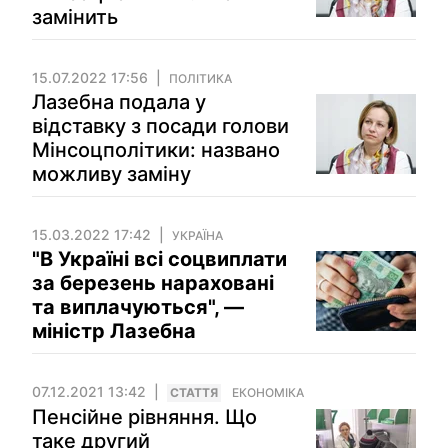
замінить
15.07.2022 17:56
ПОЛІТИКА
Лазебна подала у
відставку з посади голови
Мінсоцполітики: названо
можливу заміну
15.03.2022 17:42
УКРАЇНА
"В Україні всі соцвиплати
за березень нараховані
та виплачуються", —
міністр Лазебна
07.12.2021 13:42
СТАТТЯ
ЕКОНОМІКА
Пенсійне рівняння. Що
таке другий