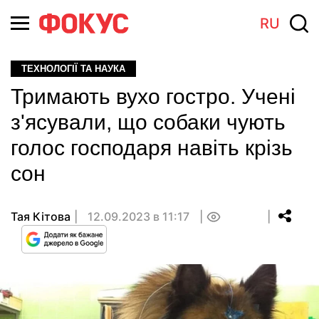
RU
ТЕХНОЛОГІЇ ТА НАУКА
Тримають вухо гостро. Учені
з'ясували, що собаки чують
голос господаря навіть крізь
сон
Тая Кітова
12.09.2023 в 11:17
0