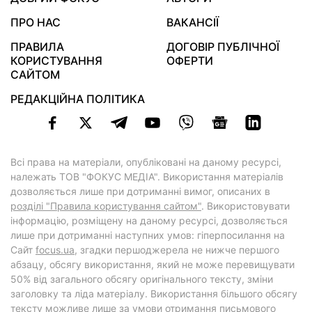
ПРО НАС
ВАКАНСІЇ
ПРАВИЛА
ДОГОВІР ПУБЛІЧНОЇ
КОРИСТУВАННЯ
ОФЕРТИ
САЙТОМ
РЕДАКЦІЙНА ПОЛІТИКА
Всі права на матеріали, опубліковані на даному ресурсі,
належать ТОВ "ФОКУС МЕДІА". Використання матеріалів
дозволяється лише при дотриманні вимог, описаних в
розділі "Правила користування сайтом"
. Використовувати
інформацію, розміщену на даному ресурсі, дозволяється
лише при дотриманні наступних умов: гіперпосилання на
Cайт
focus.ua
, згадки першоджерела не нижче першого
абзацу, обсягу використання, який не може перевищувати
50% від загального обсягу оригінального тексту, зміни
заголовку та ліда матеріалу. Використання більшого обсягу
тексту можливе лише за умови отримання письмового