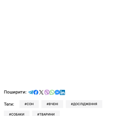
відправити у Telegram
поділитись у Facebook
поділитись у X
відправити у Viber
відправити у Whatsapp
відправити у Messenger
відправити у LinkedIn
Поширити:
Теги:
СОН
ВЧЕНІ
ДОСЛІДЖЕННЯ
СОБАКИ
ТВАРИНИ