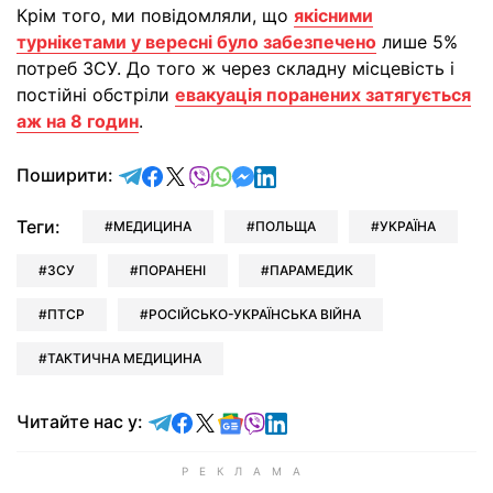
Крім того, ми повідомляли, що
якісними
турнікетами у вересні було забезпечено
лише 5%
потреб ЗСУ. До того ж через складну місцевість і
постійні обстріли
евакуація поранених затягується
аж на 8 годин
.
відправити у Telegram
поділитись у Facebook
поділитись у X
відправити у Viber
відправити у Whatsapp
відправити у Messenger
відправити у LinkedIn
Поширити:
Теги:
МЕДИЦИНА
ПОЛЬЩА
УКРАЇНА
ЗСУ
ПОРАНЕНІ
ПАРАМЕДИК
ПТСР
РОСІЙСЬКО-УКРАЇНСЬКА ВІЙНА
ТАКТИЧНА МЕДИЦИНА
Читайте у Telegram
Читайте у Facebook
Читайте у X
Читайте у Google news
Читайте у Viber
Читайте у LinkedIn
Читайте нас у: