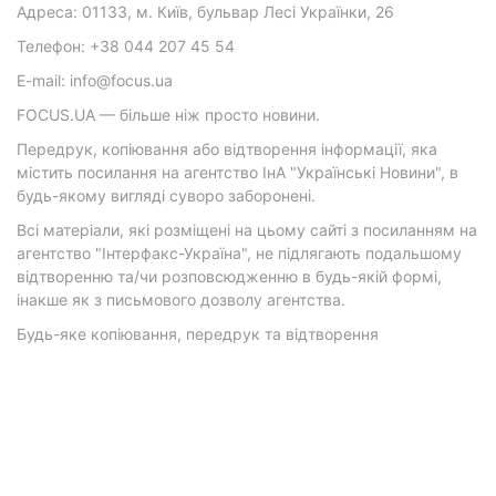
Адреса: 01133, м. Київ, бульвар Лесі Українки, 26
Телефон: +38 044 207 45 54
E-mail: info@focus.ua
FOCUS.UA — більше ніж просто новини.
Передрук, копіювання або відтворення інформації, яка
містить посилання на агентство ІнА "Українські Новини", в
будь-якому вигляді суворо заборонені.
Всі матеріали, які розміщені на цьому сайті з посиланням на
агентство "Інтерфакс-Україна", не підлягають подальшому
відтворенню та/чи розповсюдженню в будь-якій формі,
інакше як з письмового дозволу агентства.
Будь-яке копіювання, передрук та відтворення
фотографічних творів та/або аудіовізуальних творів
правовласника Getty Images — суворо забороняється.
Матеріали з плашками "Р", "Новини партнерів", "Новини
компаній", "Новини партій", "Інновації", "Позиція",
"Спецпроект за підтримки" публікуються на комерційній
основі.