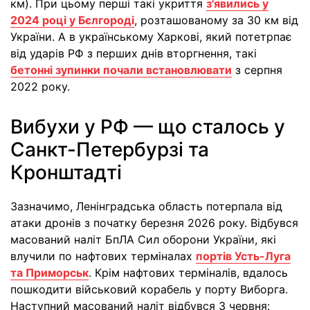
км). При цьому перші такі укриття
з'явились у
2024 році у Бєлгороді
, розташованому за 30 км від
України. А в українському Харкові, який потетрпає
від ударів РФ з перших днів вторгнення, такі
бетонні зупинки почали встановлювати
з серпня
2022 року.
Вибухи у РФ — що сталось у
Санкт-Петербурзі та
Кронштадті
Зазначимо, Ленінградська область потерпала від
атаки дронів з початку березня 2026 року. Відбувся
масований наліт БпЛА Сил оборони України, які
влучили по нафтових терміналах
портів Усть-Луга
та Приморськ
. Крім нафтових терміналів, вдалось
пошкодити військовий корабель у порту Виборга.
Наступний масований наліт відбувся 3 червня: