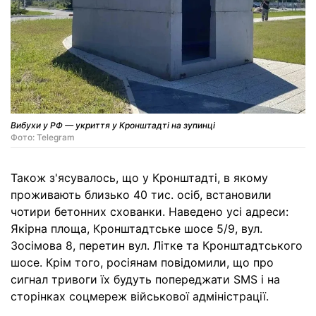
Вибухи у РФ — укриття у Кронштадті на зупинці
Фото: Telegram
Також з'ясувалось, що у Кронштадті, в якому
проживають близько 40 тис. осіб, встановили
чотири бетонних схованки. Наведено усі адреси:
Якірна площа, Кронштадтське шосе 5/9, вул.
Зосімова 8, перетин вул. Літке та Кронштадтського
шосе. Крім того, росіянам повідомили, що про
сигнал тривоги їх будуть попереджати SMS і на
сторінках соцмереж військової адміністрації.