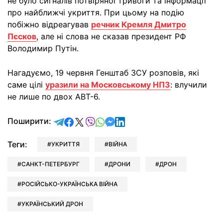
не було сигналів потвіряної тривоги та інформації
про найближчі укриття. При цьому на подію
побіжно відреагував
речник Кремля Дмитро
Пєсков
, але ні слова не сказав президент РФ
Володимир Путін.
Нагадуємо, 19 червня Генштаб ЗСУ розповів, які
саме цілі
уразили на Московському НПЗ
: влучили
не лише по двох АВТ-6.
відправити у Telegram
поділитись у Facebook
поділитись у X
відправити у Viber
відправити у Whatsapp
відправити у Messenger
відправити у LinkedIn
Поширити:
Теги:
УКРИТТЯ
ВІЙНА
САНКТ-ПЕТЕРБУРГ
ДРОНИ
ДРОН
РОСІЙСЬКО-УКРАЇНСЬКА ВІЙНА
УКРАЇНСЬКИЙ ДРОН