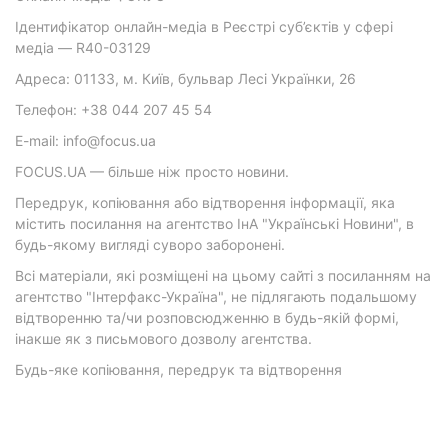
Ідентифікатор онлайн-медіа в Реєстрі суб’єктів у сфері
медіа — R40-03129
Адреса: 01133, м. Київ, бульвар Лесі Українки, 26
Телефон: +38 044 207 45 54
E-mail: info@focus.ua
FOCUS.UA — більше ніж просто новини.
Передрук, копіювання або відтворення інформації, яка
містить посилання на агентство ІнА "Українські Новини", в
будь-якому вигляді суворо заборонені.
Всі матеріали, які розміщені на цьому сайті з посиланням на
агентство "Інтерфакс-Україна", не підлягають подальшому
відтворенню та/чи розповсюдженню в будь-якій формі,
інакше як з письмового дозволу агентства.
Будь-яке копіювання, передрук та відтворення
фотографічних творів та/або аудіовізуальних творів
правовласника Getty Images — суворо забороняється.
Матеріали з плашками "Р", "Новини партнерів", "Новини