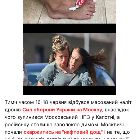
Тимч часом 16-18 червня відбувся масований наліт
дронів
Сил оборони України на Москву
, внаслідок
чого зупинився Московський НПЗ у Капотні, а
російську столицю заволокло димом. Москвичі
почали
скаржитись на "нафтовий дощ"
і на те, що