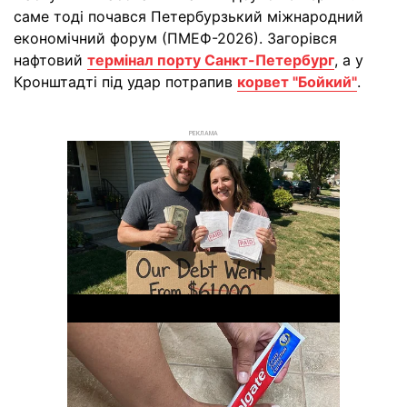
саме тоді почався Петербурзький міжнародний
економічний форум (ПМЕФ-2026). Загорівся
нафтовий
термінал порту Санкт-Петербург
, а у
Кронштадті під удар потрапив
корвет "Бойкий"
.
РЕКЛАМА