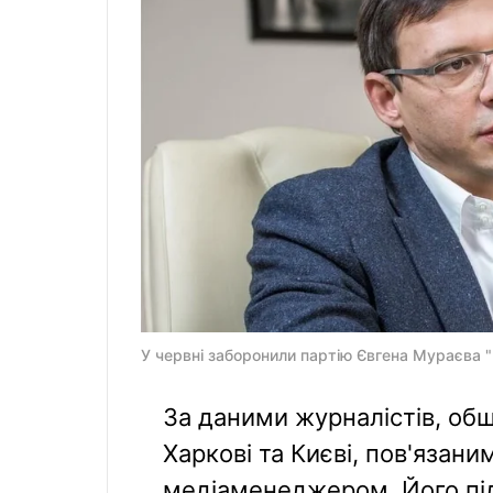
У червні заборонили партію Євгена Мураєва "
За даними журналістів, об
Харкові та Києві, пов'язан
медіаменеджером. Його пі