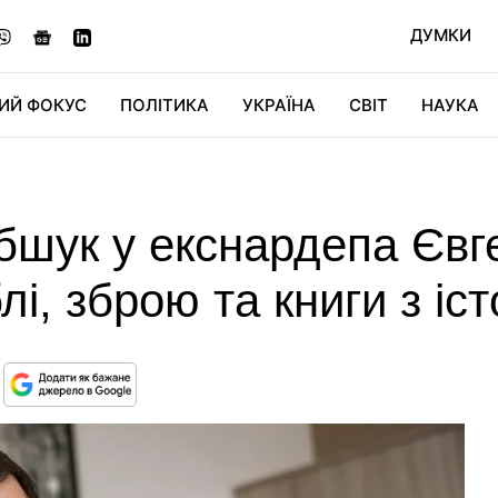
ДУМКИ
ИЙ ФОКУС
ПОЛІТИКА
УКРАЇНА
СВІТ
НАУКА
ДІДЖИТАЛ
АВТО
СВІТФАН
КУ
бшук у екснардепа Євг
блі, зброю та книги з іс