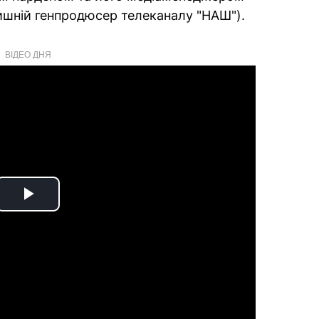
шній генпродюсер телеканалу "НАШ").
ВІДЕО ДНЯ
Play
Video