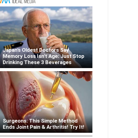
Japan's Oldest Doctors Say
Memory Loss Isn't Age: Just Stop
Drinking These 3 Beverages
Surgeons: This Simple Method
Woman Lives In Garage - Don't
Ends Joint Pain & Arthritis! Try It!
Judge Until You Peek Inside