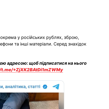
зокрема у російських рублях, зброю,
лефони та інші матеріали. Серед знахідок
вою адресою: щоб підписатися на нього
://t.me/+ZjXK2BAtDi1mZWMy