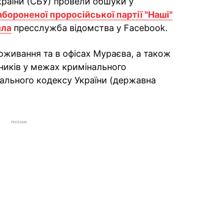
країни (СБУ) провели обшуки у
абороненої проросійської партії "Наші"
ила
пресслужба відомства у Facebook.
роживання та в офісах Мураєва, а також
ників у межах кримінального
інального кодексу України (державна
РЕКЛАМА