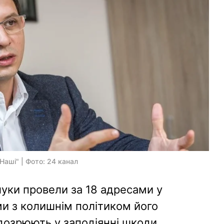
Наші" | Фото: 24 канал
шуки провели за 18 адресами у
ими з колишнім політиком його
дозрюють у заподіянні шкоди