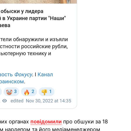
них органах
повідомили
про обшуки за 18
ім нардепом та його медіаменеджером