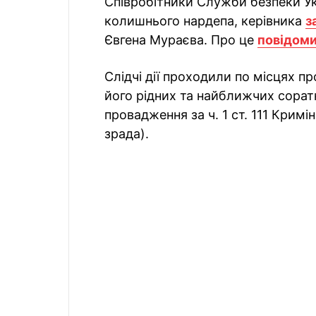
Співробітники Служби безпеки У
колишнього нардепа, керівника
з
Євгена Мураєва. Про це
повідом
Слідчі дії проходили по місцях п
його рідних та найближчих сорат
провадження за ч. 1 ст. 111 Крим
зрада).