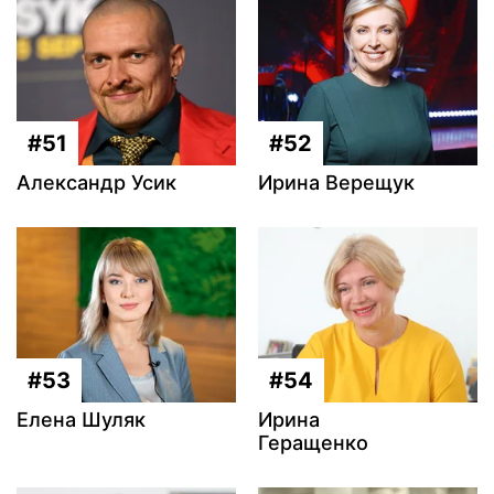
#51
#52
Александр Усик
Ирина Верещук
#53
#54
Елена Шуляк
Ирина
Геращенко