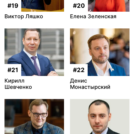
#19
#20
Виктор Ляшко
Елена Зеленская
#21
#22
Кирилл
Денис
Шевченко
Монастырский