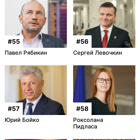
#55
#56
Павел Рябикин
Сергей Левочкин
#57
#58
Юрий Бойко
Роксолана
Пидласа