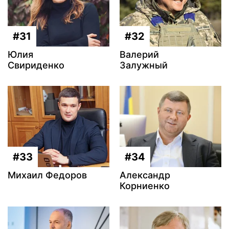
#31
#32
Юлия
Валерий
Свириденко
Залужный
#33
#34
Михаил Федоров
Александр
Корниенко