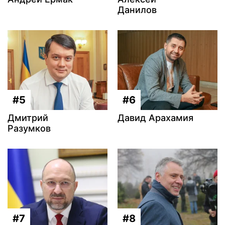
Данилов
#5
#6
Дмитрий
Давид Арахамия
Разумков
#7
#8