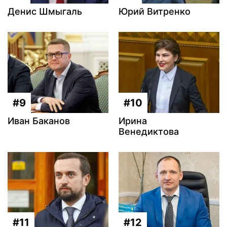
Денис Шмыгаль
Юрий Витренко
#9
#10
Иван Баканов
Ирина
Венедиктова
#11
#12