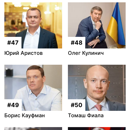
#47
#48
Юрий Аристов
Олег Кулинич
#49
#50
Борис Кауфман
Томаш Фиала