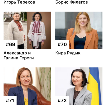
Игорь Терехов
Борис Филатов
#69
#70
Александр и
Кира Рудык
Галина Гереги
#71
#72