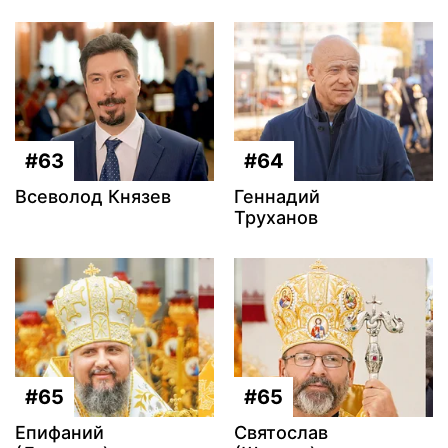
#63
#64
Всеволод Князев
Геннадий
Труханов
#65
#65
Епифаний
Святослав