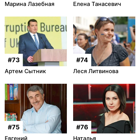
Марина Лазебная
Елена Танасевич
#73
#74
Артем Сытник
Леся Литвинова
#75
#76
Евгений
Наталья