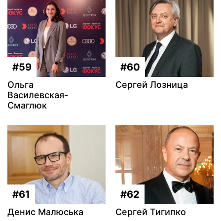
#59
#60
Ольга
Сергей Лозница
Василевская-
Смаглюк
#61
#62
Денис Малюська
Сергей Тигипко