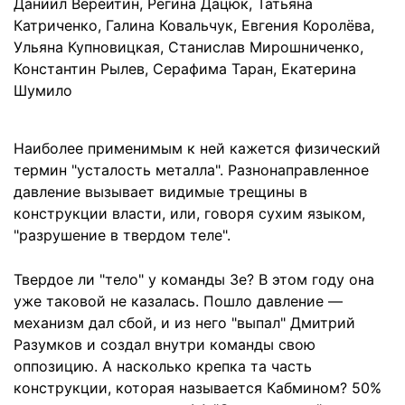
Даниил Вереитин
,
Регина Дацюк
,
Татьяна
Катриченко
,
Галина Ковальчук
,
Евгения Королёва
,
Ульяна Купновицкая
,
Станислав Мирошниченко
,
Константин Рылев
,
Серафима Таран
,
Екатерина
Шумило
Наиболее применимым к ней кажется физический
термин "усталость металла". Разнонаправленное
давление вызывает видимые трещины в
конструкции власти, или, говоря сухим языком,
"разрушение в твердом теле".
Твердое ли "тело" у команды Зе? В этом году она
уже таковой не казалась. Пошло давление —
механизм дал сбой, и из него "выпал" Дмитрий
Разумков и создал внутри команды свою
оппозицию. А насколько крепка та часть
конструкции, которая называется Кабмином? 50%