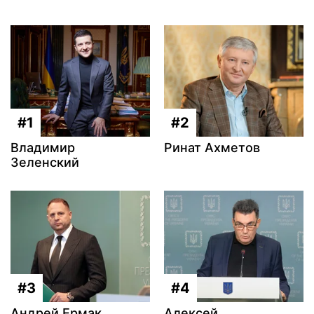
#1
#2
Владимир
Ринат Ахметов
Зеленский
#3
#4
Андрей Ермак
Алексей