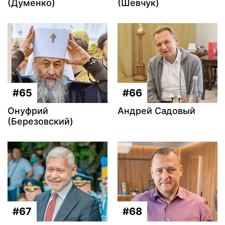
(Думенко)
(Шевчук)
#65
#66
Онуфрий
Андрей Садовый
(Березовский)
#67
#68