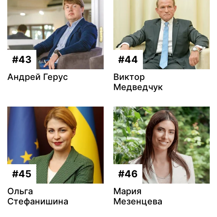
#43
#44
Андрей Герус
Виктор
Медведчук
#45
#46
Ольга
Мария
Стефанишина
Мезенцева