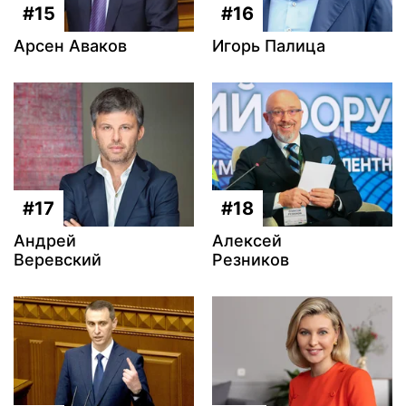
#15
#16
Арсен Аваков
Игорь Палица
#17
#18
Андрей
Алексей
Веревский
Резников