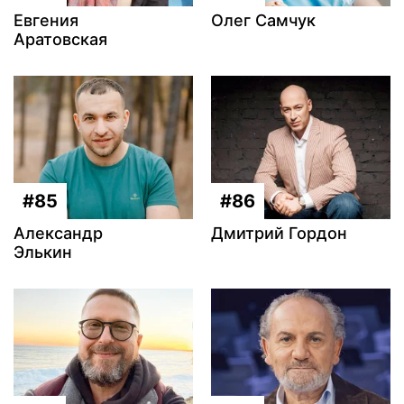
Евгения
Олег Самчук
Аратовская
#85
#86
Александр
Дмитрий Гордон
Элькин