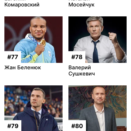
Комаровский
Мосейчук
#77
#78
Жан Беленюк
Валерий
Сушкевич
#79
#80