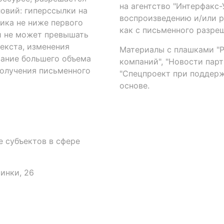
на агентство "Интерфакс
овий: гиперссылки на
воспроизведению и/или 
ика не ниже первого
как с письменного разреш
й не может превышать
екста, изменения
Материалы с плашками "Р"
вание большего объема
компаний", "Новости парти
получения письменного
"Спецпроект при поддерж
основе.
 субъектов в сфере
аинки, 26