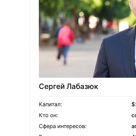
Виктор Карачун
32
Вадим Ерм
Евгений Ермаков
33
Евгений Че
Филя Жебровская
34
Сергей Кр
Григорий и
Андрей Веревский
35
Суркисы
Сергей Лабазюк
Рафаэль Гороян
36
Борис Кау
Капитал:
$
Кто он:
с
Игорь Палица
37
Виктор По
Сфера интересов:
а