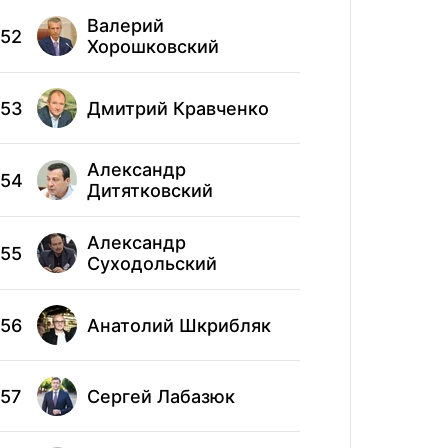
Валерий
Влад
52
62
Хорошковский
Чеч
53
Дмитрий Кравченко
63
Але
Александр
64
Вяч
54
Дитятковский
Вла
Александр
65
55
Поп
Суходольский
66
Ана
56
Анатолий Шкрибляк
67
Тари
57
Сергей Лабазюк