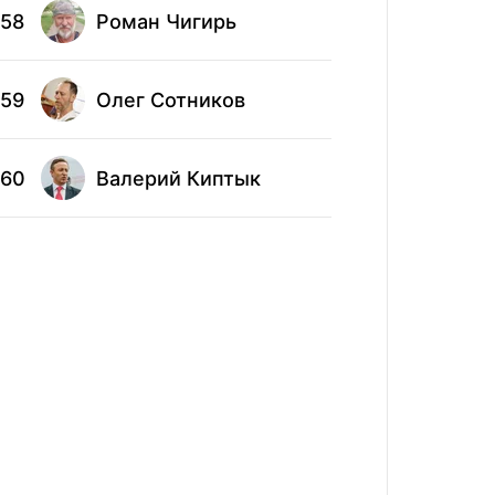
Сер
68
58
Роман Чигирь
Лёв
59
Олег Сотников
69
Ста
60
Валерий Киптык
70
Сте