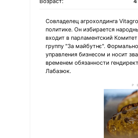
Возраст:
4
Вагиф Алиев
38
Олег Горох
Совладелец агрохолдинга Vitagr
Александр
39
Дмитрий З
Конотопский
политике. Он избирается народн
входит в парламентский Комитет
группу "За майбутнє". Формальн
Томаш Фиала
40
Зиновий Ко
управления бизнесом и носит зва
временем обязанности гендирект
Лабазюк.