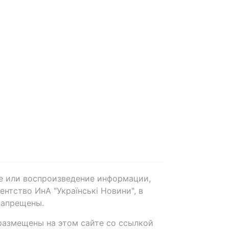
е или воспроизведение информации,
нтство ИнА "Українські Новини", в
запрещены.
размещены на этом сайте со ссылкой