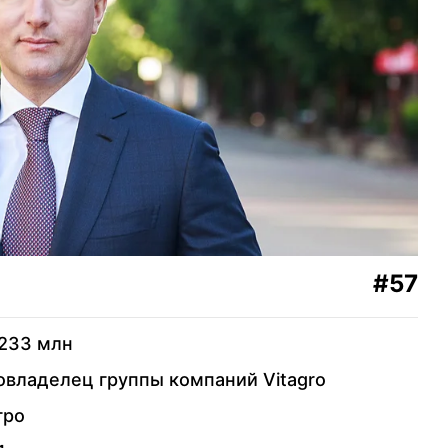
олаев
42
Алексей Шевченко
рняк
43
Дмитрий Лидер
олевец
44
Олег Рогинский
 Игорь
45
Виктор Полищук
#57
46
Василий Хмельницкий
фман
233 млн
овладелец группы компаний Vitagro
47
Станислав Войтович
номарчук
гро