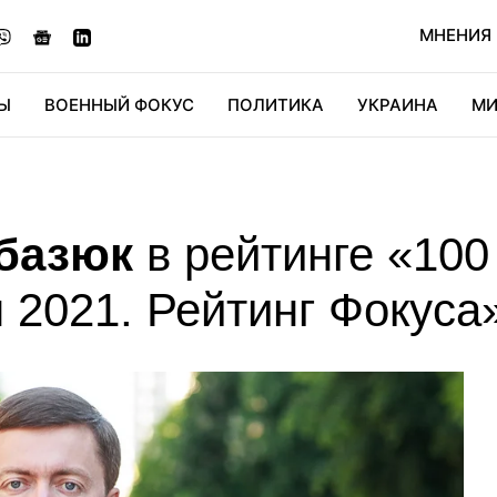
МНЕНИЯ
Ы
ВОЕННЫЙ ФОКУС
ПОЛИТИКА
УКРАИНА
МИ
ОНОМИКА
ДИДЖИТАЛ
АВТО
МИРФАН
КУЛЬТ
абазюк
в рейтинге «100
 2021. Рейтинг Фокуса
уменюк
41
Максим Литвин