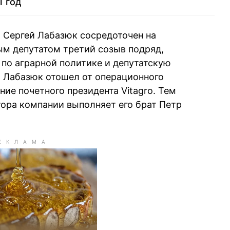
1 год
48
Владимир Зубик
овский
o Сергей Лабазюк сосредоточен на
49
Леонид Юрушев
апорожец
ым депутатом третий созыв подряд,
 по аграрной политике и депутатскую
Константин
о Лабазюк отошел от операционного
50
зицкий
Григоришин
ние почетного президента Vitagro. Тем
ора компании выполняет его брат Петр