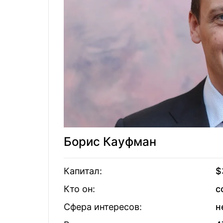
Вадим Новинский
12
Алексей Ва
Виктор Пинчук
13
Виктор Ме
Александр
Константин Жеваго
14
Ярославск
Геннадий Боголюбов
15
Юрий Косю
Борис Кауфман
Игорь Коломойский
16
Виталий Ан
Капитал:
$
Кто он:
с
Петр Порошенко
17
Виталий Х
Сфера интересов:
н