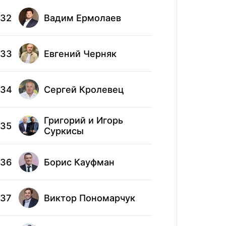
32
Вадим Ермолаев
42
Але
33
Евгений Черняк
43
Дми
34
Сергей Кролевец
44
Оле
Григорий и Игорь
45
Вик
35
Суркисы
46
Вас
36
Борис Кауфман
47
Ста
37
Виктор Пономарчук