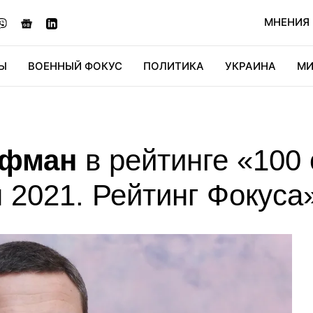
МНЕНИЯ
Ы
ВОЕННЫЙ ФОКУС
ПОЛИТИКА
УКРАИНА
МИ
ОНОМИКА
ДИДЖИТАЛ
АВТО
МИРФАН
КУЛЬТ
уфман
в рейтинге «100
 2021. Рейтинг Фокуса
ирташ
21
Геннадий Буткевич