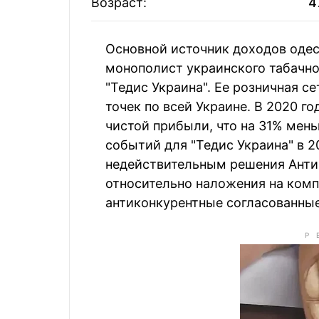
Галина и Александр
Возраст:
4
Владимир и
18
Гереги
Загории
Основной источник доходов оде
Влад Яценко
19
Николай Зл
монополист украинского табачн
"Тедис Украина". Ее розничная с
точек по всей Украине. В 2020 г
Сергей Тигипко
20
Владимир 
чистой прибыли, что на 31% мен
событий для "Тедис Украина" в 2
недействительным решения Анти
относительно наложения на комп
антиконкурентные согласованные