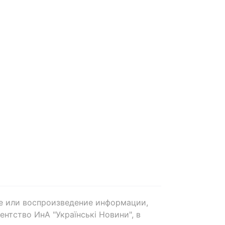
е или воспроизведение информации,
нтство ИнА "Українські Новини", в