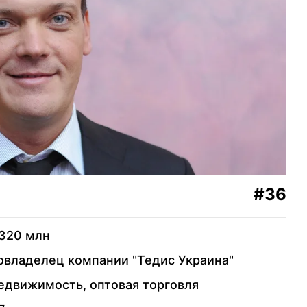
датурский
22
Виктор Карачун
дведчук
23
Евгений Ермаков
24
Филя Жебровская
ий
25
Андрей Веревский
к
#36
26
Рафаэль Гороян
тонов
320 млн
овладелец компании "Тедис Украина"
27
Игорь Палица
омутынник
едвижимость, оптовая торговля