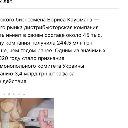
7 лет
 Глеб
28
Вагиф Алиев
сского бизнесмена Бориса Кауфмана —
Александр
29
очевский
ого рынка дистрибьюторская компания
Конотопский
еть имеет в своем составе около 45 тыс.
оду компания получила 244,5 млн грн
30
Томаш Фиала
Костельман
ьше, чем годом ранее. Одним из значимых
020 году стало признание
монопольного комитета Украины
анию 3,4 млрд грн штрафа за
 действия.