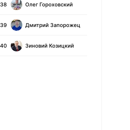
48
Вла
38
Олег Гороховский
49
Лео
39
Дмитрий Запорожец
Кон
50
40
Зиновий Козицкий
Гри