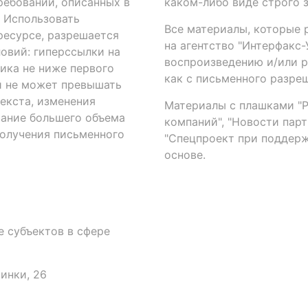
ребований, описанных в
каком-либо виде строго 
. Использовать
Все материалы, которые 
есурсе, разрешается
на агентство "Интерфакс
овий: гиперссылки на
воспроизведению и/или 
ика не ниже первого
как с письменного разреш
й не может превышать
екста, изменения
Материалы с плашками "Р"
вание большего объема
компаний", "Новости парти
получения письменного
"Спецпроект при поддерж
основе.
 субъектов в сфере
аинки, 26