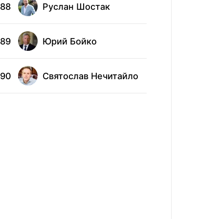
88
Руслан Шостак
98
Все
89
Юрий Бойко
99
Нат
90
Святослав Нечитайло
100
Анд