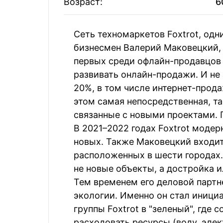
Возраст:
6
Сергей и Ю
68
Роман Чигирь
Лёвочкины
Сеть техномаркетов Foxtrot, одн
Олег Сотников
69
Станислав 
бизнесмен Валерий Маковецкий, 
первых среди офлайн-продавцов 
развивать онлайн-продажи. И не 
Валерий Киптык
70
Степан Ива
20%, в том числе интернет-прода
этом самая непосредственная, та
связанные с новыми проектами. 
В 2021–2022 годах Foxtrot модер
новых. Также Маковецкий входит
расположенных в шести городах.
не новые объекты, а достройка 
Тем временем его деловой партн
экологии. Именно он стал иници
группы Foxtrot в "зеленый", где
расходовать ресурсы (воду, эле