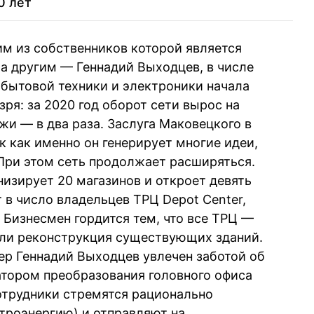
0 лет
лия
78
Эдуард Мкртчан
им из собственников которой является
79
Роман Лунин
Ронис
а другим — Геннадий Выходцев, в числе
бытовой техники и электроники начала
зря: за 2020 год оборот сети вырос на
80
Владимир Приходько
хив
жи — в два раза. Заслуга Маковецкого в
к как именно он генерирует многие идеи,
При этом сеть продолжает расширяться.
низирует 20 магазинов и откроет девять
 в число владельцев ТРЦ Depot Center,
 Бизнесмен гордится тем, что все ТРЦ —
или реконструкция существующих зданий.
ер Геннадий Выходцев увлечен заботой об
атором преобразования головного офиса
 сотрудники стремятся рационально
ктроэнергию) и отправляют на