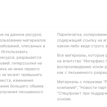
ые на данном ресурсе,
Перепечатка, копировани
ользование материалов
содержащей ссылку на аге
ребований, описанных в
каком-либо виде строго 
. Использовать
Все материалы, которые 
есурсе, разрешается
на агентство "Интерфакс
овий: гиперссылки на
воспроизведению и/или 
ика не ниже первого
как с письменного разреш
й не может превышать
екста, изменения
Материалы с плашками "Р"
вание большего объема
компаний", "Новости парти
получения письменного
"Спецпроект при поддерж
основе.