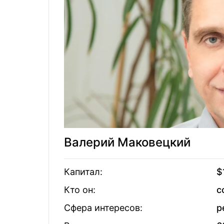
Валерий
Владислав 
62
Хорошковский
Чечёткины
Дмитрий Кравченко
63
Александр 
Александр
64
Вячеслав 
Дитятковский
Владимир
Александр
65
Поперешн
Суходольский
Валерий Маковецкий
66
Анатолий 
Анатолий Шкрибляк
Капитал:
$
Кто он:
с
67
Тариэл Вас
Сергей Лабазюк
Сфера интересов:
р