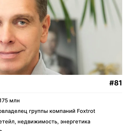
и Ирина
72
Александр Петров
73
Александр Фельдман
Косован
74
Александр Слободян
Климов
75
Андрей Гордиенко
юк
#81
76
Александр Деркач
Кипиш
175 млн
овладелец группы компаний Foxtrot
Егор Гребенников
77
адзе
и Андрей Ставницер
етейл, недвижимость, энергетика