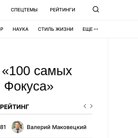
СПЕЦТЕМЫ
РЕЙТИНГИ
Р
НАУКА
СТИЛЬ ЖИЗНИ
ЕЩЕ
УРА
ВИДЕОИГРЫ
СПОРТ
е «100 самых
г Фокуса»
РЕЙТИНГ
81
Валерий Маковецкий
91
Тар