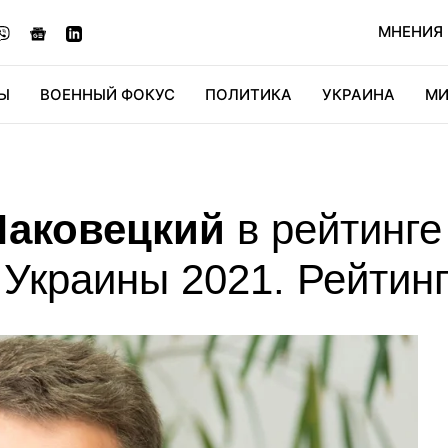
МНЕНИЯ
Ы
ВОЕННЫЙ ФОКУС
ПОЛИТИКА
УКРАИНА
МИ
ОНОМИКА
ДИДЖИТАЛ
АВТО
МИРФАН
КУЛЬТ
Маковецкий
в рейтинг
 Украины 2021. Рейтин
рновецкий
71
Аднан Киван