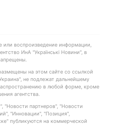
е или воспроизведение информации,
нтство ИнА "Українські Новини", в
запрещены.
размещены на этом сайте со ссылкой
-Украина", не подлежат дальнейшему
распространению в любой форме, кроме
ения агентства.
, "Новости партнеров", "Новости
й", "Инновации", "Позиция",
ке" публикуются на коммерческой