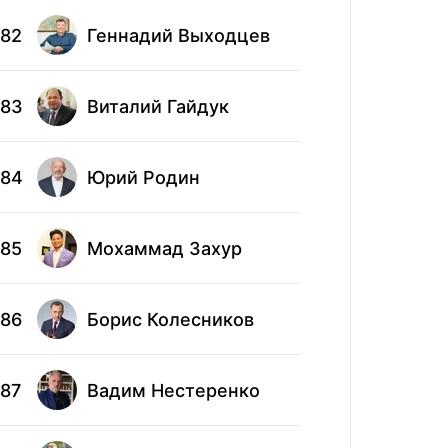
82
Геннадий Выходцев
92
Яков
Але
83
Виталий Гайдук
93
Куз
84
Юрий Родин
94
Пав
85
Мохаммад Захур
95
Пав
86
Борис Колесников
96
Вик
87
Вадим Нестеренко
97
Иго