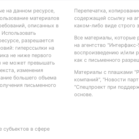
ые на данном ресурсе,
Перепечатка, копировани
ользование материалов
содержащей ссылку на аге
ребований, описанных в
каком-либо виде строго 
. Использовать
Все материалы, которые 
есурсе, разрешается
на агентство "Интерфакс
овий: гиперссылки на
воспроизведению и/или 
ика не ниже первого
как с письменного разреш
й не может превышать
екста, изменения
Материалы с плашками "Р"
вание большего объема
компаний", "Новости парти
получения письменного
"Спецпроект при поддерж
основе.
 субъектов в сфере