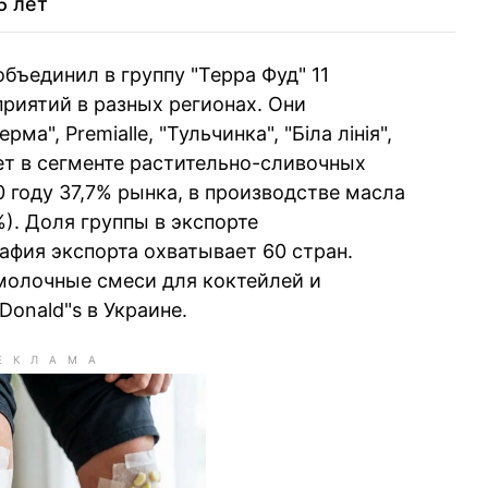
5 лет
в
38
Олег Гороховский
объединил в группу "Терра Фуд" 11
39
Дмитрий Запорожец
иятий в разных регионах. Они
ий
", Premialle, "Тульчинка", "Біла лінія",
ет в сегменте растительно-сливочных
ла
40
Зиновий Козицкий
0 году 37,7% рынка, в производстве масла
%). Доля группы в экспорте
афия экспорта охватывает 60 стран.
молочные смеси для коктейлей и
onald"s в Украине.