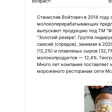
Возраст:
5
Владимир и Глеб
28
Вагиф Алие
Загории
Станислав Войтович в 2014 году 
Александр
29
Николай Злочевский
молокоперерабатывающих предпр
Конотопск
выпускают продукцию под ТМ "Ферма
"Золотий резерв". Группа лидиру
30
Томаш Фиа
Владимир Костельман
смесей (спредов), занимая в 202
(12,2%) и плавленых сыров (32,7
молокопродуктов — 12,4%. Геогр
Много лет компания поставляет 
мороженого ресторанам сети McD