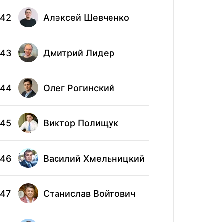
Вал
42
Алексей Шевченко
52
Хор
43
Дмитрий Лидер
53
Дми
Але
44
Олег Рогинский
54
Дит
Але
45
Виктор Полищук
55
Сух
46
Василий Хмельницкий
56
Ана
47
Станислав Войтович
57
Сер