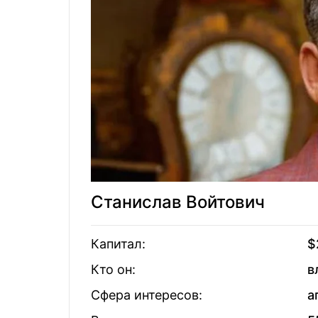
Алексей Вадатурский
22
Виктор Кар
Виктор Медведчук
23
Евгений Ер
Александр
24
Филя Жебр
Ярославский
25
Андрей Ве
Юрий Косюк
Станислав Войтович
26
Рафаэль Го
Виталий Антонов
Капитал:
$
Кто он:
в
27
Игорь Пали
Виталий Хомутынник
Сфера интересов:
а