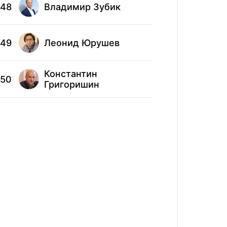
48
Владимир Зубик
58
Ром
49
Леонид Юрушев
59
Оле
Константин
50
60
Вал
Григоришин