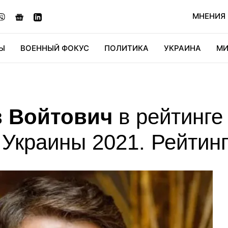
МНЕНИЯ
Ы
ВОЕННЫЙ ФОКУС
ПОЛИТИКА
УКРАИНА
МИ
ОНОМИКА
ДИДЖИТАЛ
АВТО
МИРФАН
КУЛЬТ
в Войтович
в рейтинге
 Украины 2021. Рейтин
уткевич
31
Николай Гуменюк