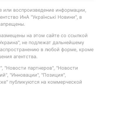
е или воспроизведение информации,
нтство ИнА "Українські Новини", в
запрещены.
размещены на этом сайте со ссылкой
-Украина", не подлежат дальнейшему
распространению в любой форме, кроме
ения агентства.
, "Новости партнеров", "Новости
й", "Инновации", "Позиция",
ке" публикуются на коммерческой