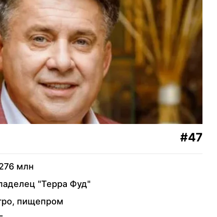
ачун
32
Вадим Ермолаев
маков
33
Евгений Черняк
овская
34
Сергей Кролевец
Григорий и Игорь
ревский
35
Суркисы
#47
роян
36
Борис Кауфман
276 млн
ладелец "Терра Фуд"
ца
37
Виктор Пономарчук
гро, пищепром