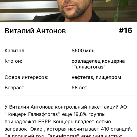
#16
Виталий Антонов
Капитал:
$600 млн
Кто он:
совладелец концерна
"Галнафтогаз"
Сфера интересов:
нефтегаз, пищепром
Возраст:
58 лет
У Виталия Антонова контрольный пакет акций АО
"Концерн Галнафтогаз", еще 19,8% группы
принадлежат ЕБРР. Концерн владеет сетью
заправок "Окко", которая насчитывает 410 станций.
За прошлый год "Галнафтогаз" увеличил чистую